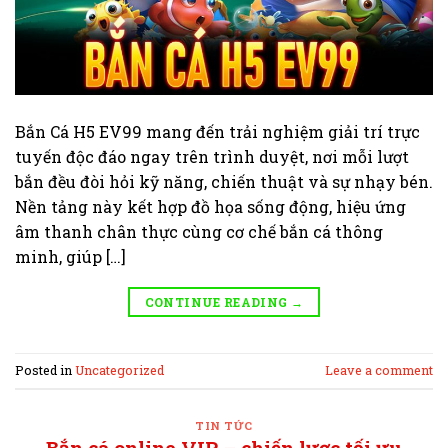
Bắn Cá H5 EV99 mang đến trải nghiệm giải trí trực
tuyến độc đáo ngay trên trình duyệt, nơi mỗi lượt
bắn đều đòi hỏi kỹ năng, chiến thuật và sự nhạy bén.
Nền tảng này kết hợp đồ họa sống động, hiệu ứng
âm thanh chân thực cùng cơ chế bắn cá thông
minh, giúp […]
CONTINUE READING
→
Posted in
Uncategorized
Leave a comment
TIN TỨC
Bắn cá online VIP – chiến lược tối ưu