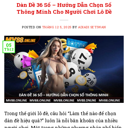
Dàn Đề 36 Số – Hướng Dẫn Chọn Số
Thông Minh Cho Người Chơi Lô Đề
POSTED ON
THÁNG 12 5, 2025
BY
ADIADI SETIWAN
05
Th12
Trong thế giới lô đề, câu hỏi “Làm thế nào để chọn
dàn đề hiệu quả?” luôn là nỗi băn khoăn của nhiều
người chơi. Một trong những phương pháp phổ biến