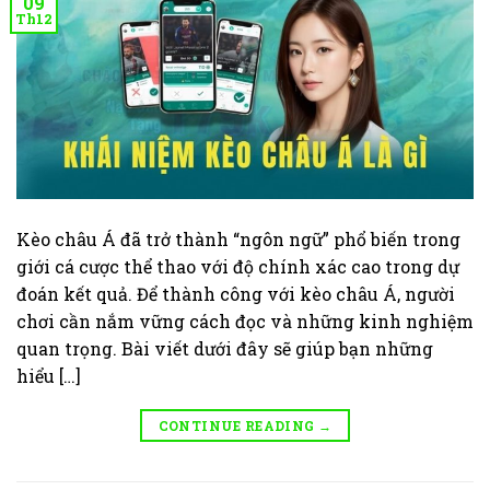
09
Th12
Kèo châu Á đã trở thành “ngôn ngữ” phổ biến trong
giới cá cược thể thao với độ chính xác cao trong dự
đoán kết quả. Để thành công với kèo châu Á, người
chơi cần nắm vững cách đọc và những kinh nghiệm
quan trọng. Bài viết dưới đây sẽ giúp bạn những
hiểu […]
CONTINUE READING
→