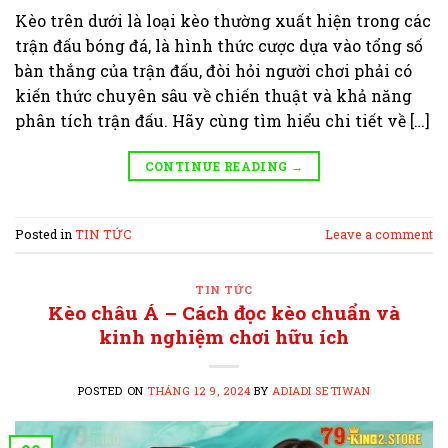
Kèo trên dưới là loại kèo thường xuất hiện trong các
trận đấu bóng đá, là hình thức cược dựa vào tổng số
bàn thắng của trận đấu, đòi hỏi người chơi phải có
kiến thức chuyên sâu về chiến thuật và khả năng
phân tích trận đấu. Hãy cùng tìm hiểu chi tiết về […]
CONTINUE READING
→
Posted in
TIN TỨC
Leave a comment
TIN TỨC
Kèo châu Á – Cách đọc kèo chuẩn và
kinh nghiệm chơi hữu ích
POSTED ON
THÁNG 12 9, 2024
BY
ADIADI SETIWAN