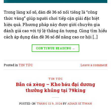
Trong làng xổ số, dàn đề 36 số nổi tiếng là “công
thức vàng” giúp người chơi tiếp cận giải đặc biệt
hiệu quả. Phương pháp này được giới chuyên gia
đánh giá cao với tỷ lệ thắng ấn tượng. Cùng tìm hiểu
cách áp dụng dàn đề 36 số để nâng cao cơ hội […]
CONTINUE READING
→
Posted in
TIN TỨC
Leave a comment
TIN TỨC
Bắn cá xèng – Kho báu đại dương
thưởng khủng tại 79king
POSTED ON
THÁNG 12 9, 2024
BY
ADIADI SETIWAN