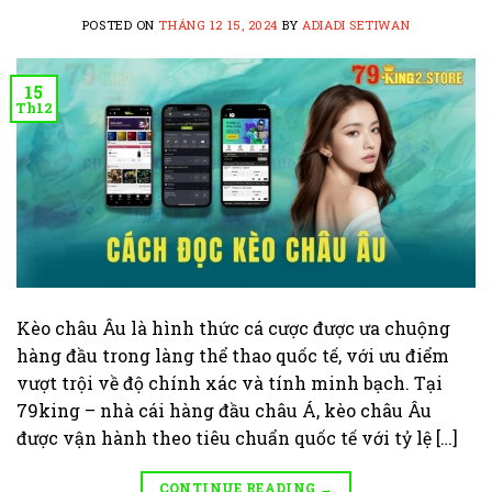
POSTED ON
THÁNG 12 15, 2024
BY
ADIADI SETIWAN
15
Th12
Kèo châu Âu là hình thức cá cược được ưa chuộng
hàng đầu trong làng thể thao quốc tế, với ưu điểm
vượt trội về độ chính xác và tính minh bạch. Tại
79king – nhà cái hàng đầu châu Á, kèo châu Âu
được vận hành theo tiêu chuẩn quốc tế với tỷ lệ […]
CONTINUE READING
→