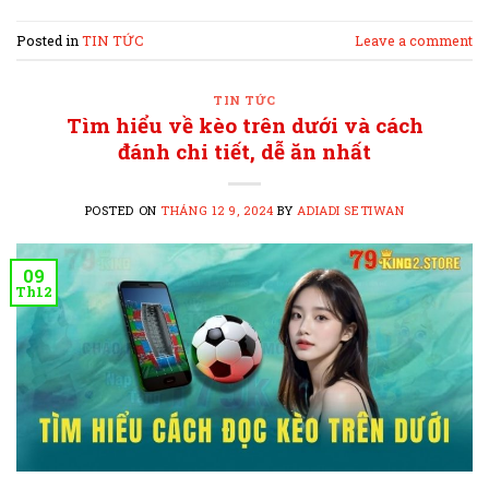
Posted in
TIN TỨC
Leave a comment
TIN TỨC
Tìm hiểu về kèo trên dưới và cách
đánh chi tiết, dễ ăn nhất
POSTED ON
THÁNG 12 9, 2024
BY
ADIADI SETIWAN
09
Th12