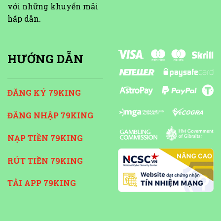
với những khuyến mãi
hấp dẫn.
HƯỚNG DẪN
ĐĂNG KÝ 79KING
ĐĂNG NHẬP 79KING
NẠP TIỀN 79KING
RÚT TIỀN 79KING
TẢI APP 79KING