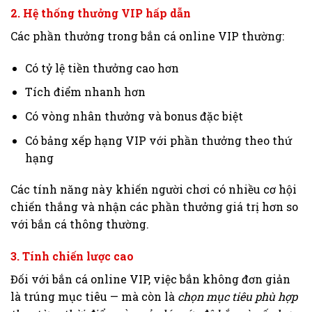
2. Hệ thống thưởng VIP hấp dẫn
Các phần thưởng trong bắn cá online VIP thường:
Có tỷ lệ tiền thưởng cao hơn
Tích điểm nhanh hơn
Có vòng nhân thưởng và bonus đặc biệt
Có bảng xếp hạng VIP với phần thưởng theo thứ
hạng
Các tính năng này khiến người chơi có nhiều cơ hội
chiến thắng và nhận các phần thưởng giá trị hơn so
với bắn cá thông thường.
3. Tính chiến lược cao
Đối với bắn cá online VIP, việc bắn không đơn giản
là trúng mục tiêu — mà còn là
chọn mục tiêu phù hợp