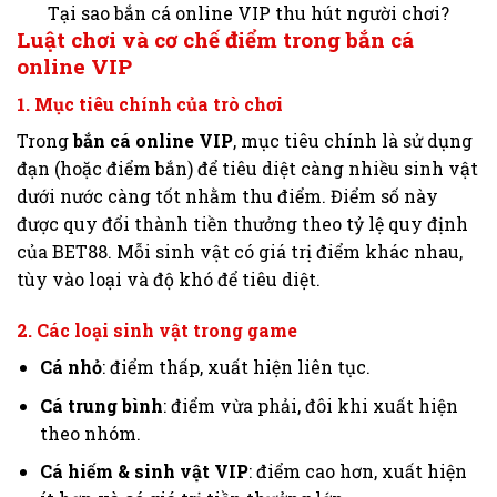
Tại sao bắn cá online VIP thu hút người chơi?
Luật chơi và cơ chế điểm trong bắn cá
online VIP
1. Mục tiêu chính của trò chơi
Trong
bắn cá online VIP
, mục tiêu chính là sử dụng
đạn (hoặc điểm bắn) để tiêu diệt càng nhiều sinh vật
dưới nước càng tốt nhằm thu điểm. Điểm số này
được quy đổi thành tiền thưởng theo tỷ lệ quy định
của BET88. Mỗi sinh vật có giá trị điểm khác nhau,
tùy vào loại và độ khó để tiêu diệt.
2. Các loại sinh vật trong game
Cá nhỏ
: điểm thấp, xuất hiện liên tục.
Cá trung bình
: điểm vừa phải, đôi khi xuất hiện
theo nhóm.
Cá hiếm & sinh vật VIP
: điểm cao hơn, xuất hiện