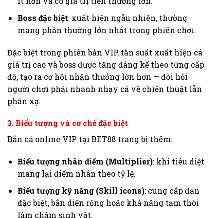
ít hơn và có giá trị tiền thưởng lớn.
Boss đặc biệt
: xuất hiện ngẫu nhiên, thường
mang phần thưởng lớn nhất trong phiên chơi.
Đặc biệt trong phiên bản VIP, tần suất xuất hiện cá
giá trị cao và boss được tăng đáng kể theo từng cấp
độ, tạo ra cơ hội nhận thưởng lớn hơn — đòi hỏi
người chơi phải nhanh nhạy cả về chiến thuật lẫn
phản xạ.
3. Biểu tượng và cơ chế đặc biệt
Bắn cá online VIP tại BET88 trang bị thêm:
Biểu tượng nhân điểm (Multiplier)
: khi tiêu diệt
mang lại điểm nhân theo tỷ lệ.
Biểu tượng kỹ năng (Skill icons)
: cung cấp đạn
đặc biệt, bắn diện rộng hoặc khả năng tạm thời
làm chậm sinh vật.