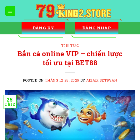
Skip
to
content
ĐĂNG KÝ
ĐĂNG NHẬP
TIN TỨC
Bắn cá online VIP – chiến lược
tối ưu tại BET88
POSTED ON
THÁNG 12 25, 2025
BY
ADIADI SETIWAN
25
Th12