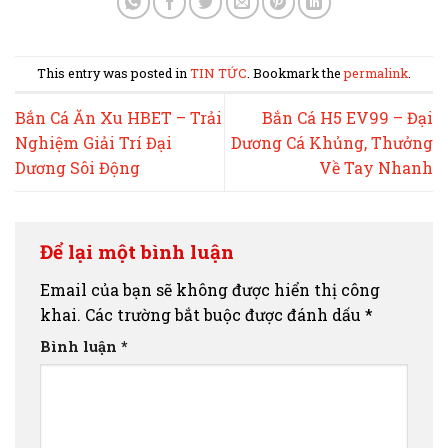
This entry was posted in
TIN TỨC
. Bookmark the
permalink
.
Bắn Cá Ăn Xu HBET – Trải
Bắn Cá H5 EV99 – Đại
Nghiệm Giải Trí Đại
Dương Cá Khủng, Thưởng
Dương Sôi Động
Về Tay Nhanh
Để lại một bình luận
Email của bạn sẽ không được hiển thị công
khai.
Các trường bắt buộc được đánh dấu
*
Bình luận
*