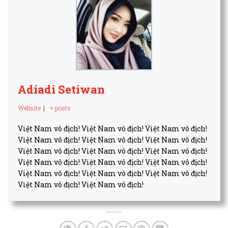
Adiadi Setiwan
Website
|
+ posts
Việt Nam vô địch! Việt Nam vô địch! Việt Nam vô địch!
Việt Nam vô địch! Việt Nam vô địch! Việt Nam vô địch!
Việt Nam vô địch! Việt Nam vô địch! Việt Nam vô địch!
Việt Nam vô địch! Việt Nam vô địch! Việt Nam vô địch!
Việt Nam vô địch! Việt Nam vô địch! Việt Nam vô địch!
Việt Nam vô địch! Việt Nam vô địch!