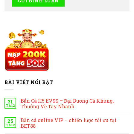
BÀI VIẾT NỔI BẬT
Bắn Cá H5 EV99 – Đại Dương Cá Khủng,
31
Th12
Thưởng Về Tay Nhanh
Bắn cá online VIP – chiến lược tối ưu tại
25
Th12
BET88