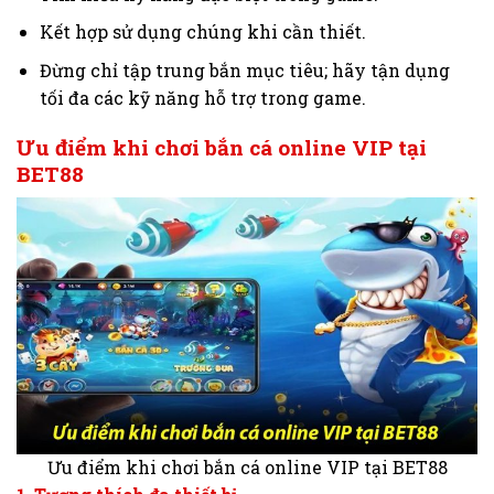
Kết hợp sử dụng chúng khi cần thiết.
Đừng chỉ tập trung bắn mục tiêu; hãy tận dụng
tối đa các kỹ năng hỗ trợ trong game.
Ưu điểm khi chơi bắn cá online VIP tại
BET88
Ưu điểm khi chơi bắn cá online VIP tại BET88