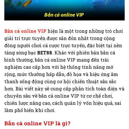
Bắn cá online VIP
hiện là một trong những trò chơi
giải trí trực tuyến được săn đón nhất trong cộng
đồng người chơi cá cược trực tuyến, đặc biệt tại nền
tảng sòng bạc
BET88
. Khác với phiên bản bắn cá
bình thường, bắn cá online VIP mang đến trải
nghiệm cao cấp hơn với hệ thống tính năng mở
rộng, mức thưởng hấp dẫn, đồ họa và hiệu ứng âm
thanh sống động cùng cơ hội chiến thuật sâu sắc
hơn. Bài viết này sẽ cung cấp phân tích toàn diện và
chuyên sâu về bắn cá online VIP từ cơ chế chơi,
chiến lược nâng cao, cách quản lý vốn hiệu quả, sai
lầm phổ biến khi chơi.
Bắn cá online VIP là gì?