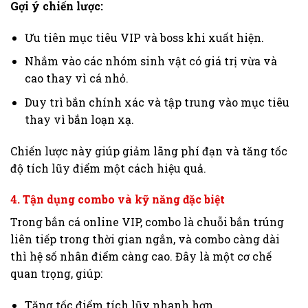
Gợi ý chiến lược:
Ưu tiên mục tiêu VIP và boss khi xuất hiện.
Nhắm vào các nhóm sinh vật có giá trị vừa và
cao thay vì cá nhỏ.
Duy trì bắn chính xác và tập trung vào mục tiêu
thay vì bắn loạn xạ.
Chiến lược này giúp giảm lãng phí đạn và tăng tốc
độ tích lũy điểm một cách hiệu quả.
4. Tận dụng combo và kỹ năng đặc biệt
Trong bắn cá online VIP, combo là chuỗi bắn trúng
liên tiếp trong thời gian ngắn, và combo càng dài
thì hệ số nhân điểm càng cao. Đây là một cơ chế
quan trọng, giúp:
Tăng tốc điểm tích lũy nhanh hơn.