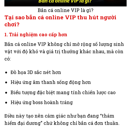
Bắn cá online VIP là gì?
Tại sao bắn cá online VIP thu hút người
chơi?
1. Trải nghiệm cao cấp hơn
Bắn cá online VIP không chỉ mở rộng số lượng sinh
vật với độ khó và giá trị thưởng khác nhau, mà còn
có:
Đồ họa 3D sắc nét hơn
Hiệu ứng âm thanh sống động hơn
Biểu tượng đặc biệt mang tính chiến lược cao
Hiệu ứng boss hoành tráng
Điều này tạo nên cảm giác như bạn đang “thám
hiểm đại dương” chứ không chỉ bắn cá đơn thuần.