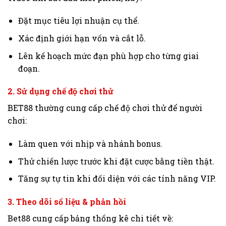
Đặt mục tiêu lợi nhuận cụ thể.
Xác định giới hạn vốn và cắt lỗ.
Lên kế hoạch mức đạn phù hợp cho từng giai
đoạn.
2. Sử dụng chế độ chơi thử
BET88 thường cung cấp chế độ chơi thử để người
chơi:
Làm quen với nhịp và nhánh bonus.
Thử chiến lược trước khi đặt cược bằng tiền thật.
Tăng sự tự tin khi đối diện với các tính năng VIP.
3. Theo dõi số liệu & phản hồi
Bet88 cung cấp bảng thống kê chi tiết về: