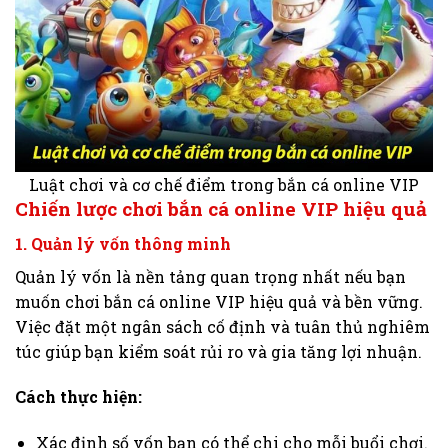
Luật chơi và cơ chế điểm trong bắn cá online VIP
Chiến lược chơi
bắn cá online VIP
hiệu quả
1. Quản lý vốn thông minh
Quản lý vốn là nền tảng quan trọng nhất nếu bạn
muốn chơi bắn cá online VIP hiệu quả và bền vững.
Việc đặt một ngân sách cố định và tuân thủ nghiêm
túc giúp bạn kiểm soát rủi ro và gia tăng lợi nhuận.
Cách thực hiện:
Xác định số vốn bạn có thể chi cho mỗi buổi chơi.