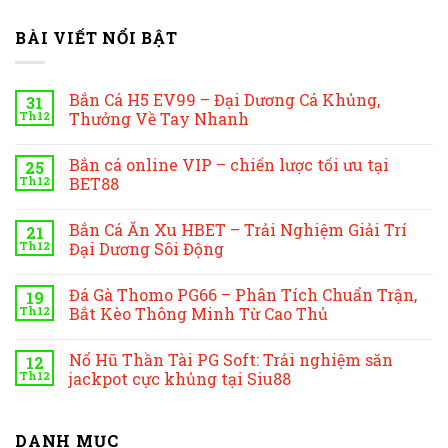
BÀI VIẾT NỔI BẬT
Bắn Cá H5 EV99 – Đại Dương Cá Khủng,
31
Th12
Thưởng Về Tay Nhanh
Bắn cá online VIP – chiến lược tối ưu tại
25
Th12
BET88
Bắn Cá Ăn Xu HBET – Trải Nghiệm Giải Trí
21
Th12
Đại Dương Sôi Động
Đá Gà Thomo PG66 – Phân Tích Chuẩn Trận,
19
Th12
Bắt Kèo Thông Minh Từ Cao Thủ
Nổ Hũ Thần Tài PG Soft: Trải nghiệm săn
12
Th12
jackpot cực khủng tại Siu88
DANH MỤC