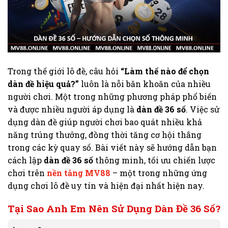
Trong thế giới lô đề, câu hỏi
“Làm thế nào để chọn
dàn đề hiệu quả?”
luôn là nỗi băn khoăn của nhiều
người chơi. Một trong những phương pháp phổ biến
và được nhiều người áp dụng là
dàn đề 36 số
. Việc sử
dụng dàn đề giúp người chơi bao quát nhiều khả
năng trúng thưởng, đồng thời tăng cơ hội thắng
trong các kỳ quay số. Bài viết này sẽ hướng dẫn bạn
cách lập
dàn đề 36 số
thông minh, tối ưu chiến lược
chơi trên
nền tảng MV88
– một trong những ứng
dụng chơi lô đề uy tín và hiện đại nhất hiện nay.
Tại Sao Anh Em Nên Sử Dụng Dàn Đề 36 Số?