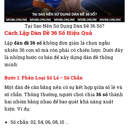
Tại Sao Nên Sử Dụng Dàn Đề 36 Số?
Cách Lập Dàn Đề 36 Số Hiệu Quả
Lập
dàn đề 36 số
không đơn giản là chọn ngẫu
nhiên 36 con số mà còn phải có chiến lược. Dưới đây
là những bước cơ bản để xây dựng dàn đề thông
minh:
Bước 1: Phân Loại Số Lẻ – Số Chẵn
Một dàn đề cân bằng nên có sự kết hợp giữa số lẻ và
số chẵn. Thông thường, người chơi chia
36 số
thành
hai nhóm bằng nhau để bao quát khả năng xuất
hiện. Ví dụ:
Số chẵn: 02, 04, 06, 08, 10 …