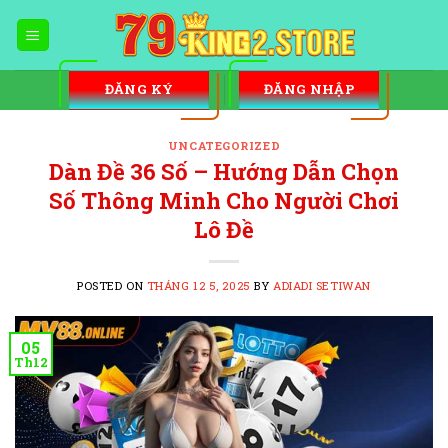
Skip
to
content
ĐĂNG KÝ
ĐĂNG NHẬP
UNCATEGORIZED
Dàn Đề 36 Số – Hướng Dẫn Chọn
Số Thông Minh Cho Người Chơi
Lô Đề
POSTED ON
THÁNG 12 5, 2025
BY
ADIADI SETIWAN
05
Th12