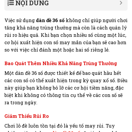
NỘI DUNG
Việc sử dụng
dàn đề 36 số
không chỉ giúp người chơi
tăng khả năng trúng thưởng mà còn là cách quản lý
rủi ro hiệu quả. Khi bạn chọn nhiều số cùng một lúc,
cơ hội xuất hiện con số may mắn của bạn sẽ cao hơn
so với việc chỉ đánh một hoặc hai số riêng lẻ.
Bao Quát Thêm Nhiều Khả Năng Trúng Thưởng
Một dàn đề 36 số được thiết kế để bao quát hầu hết
các con số có thể xuất hiện trong kỳ quay xổ số. Điều
này giúp bạn không bỏ lỡ các cơ hội tiềm năng, đặc
biệt khi không có thông tin cụ thể về các con số sẽ
ra trong ngày.
Giảm Thiểu Rủi Ro
Chơi lô đề luôn tồn tại đó là yếu tố may rủi. Tuy