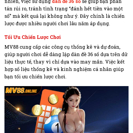
nhiên, việc sử dụng
dàn đề 36 số
sẽ giúp bạn phân
tán rủi ro, tránh tình trạng “đánh hết tiền vào một
số” mà kết quả lại không như ý. Đây chính là chiến
lược được nhiều người chơi lâu năm áp dụng.
Tối Ưu Chiến Lược Chơi
MV88 cung cấp các công cụ thống kê và dự đoán,
giúp người chơi dễ dàng lập dàn đề 36 số dựa trên dữ
liệu thực tế, thay vì chỉ dựa vào may mắn. Việc kết
hợp số liệu thống kê và kinh nghiệm cá nhân giúp
bạn tối ưu chiến lược chơi.