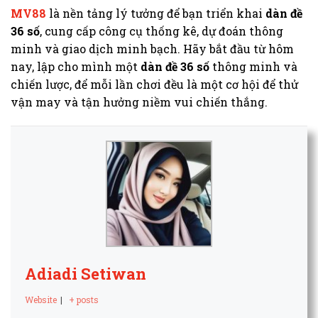
MV88
là nền tảng lý tưởng để bạn triển khai
dàn đề
36 số
, cung cấp công cụ thống kê, dự đoán thông
minh và giao dịch minh bạch. Hãy bắt đầu từ hôm
nay, lập cho mình một
dàn đề 36 số
thông minh và
chiến lược, để mỗi lần chơi đều là một cơ hội để thử
vận may và tận hưởng niềm vui chiến thắng.
Adiadi Setiwan
Website
|
+ posts