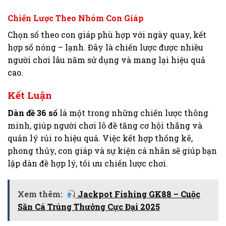
Chiến Lược Theo Nhóm Con Giáp
Chọn số theo con giáp phù hợp với ngày quay, kết
hợp số nóng – lạnh. Đây là chiến lược được nhiều
người chơi lâu năm sử dụng và mang lại hiệu quả
cao.
Kết Luận
Dàn đề 36 số
là một trong những chiến lược thông
minh, giúp người chơi lô đề tăng cơ hội thắng và
quản lý rủi ro hiệu quả. Việc kết hợp thống kê,
phong thủy, con giáp và sự kiện cá nhân sẽ giúp bạn
lập dàn đề hợp lý, tối ưu chiến lược chơi.
Xem thêm:
Jackpot Fishing GK88 – Cuộc
Săn Cá Trúng Thưởng Cực Đại 2025