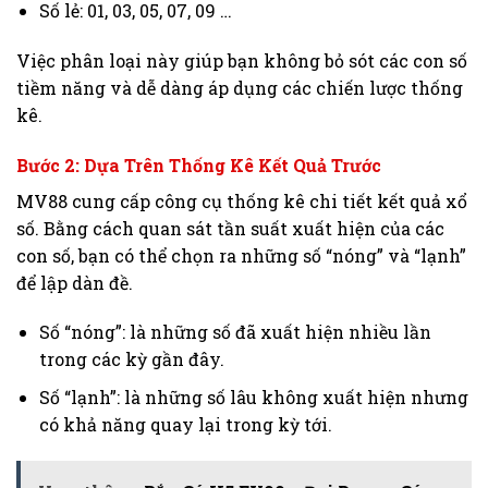
Số lẻ: 01, 03, 05, 07, 09 …
Việc phân loại này giúp bạn không bỏ sót các con số
tiềm năng và dễ dàng áp dụng các chiến lược thống
kê.
Bước 2: Dựa Trên Thống Kê Kết Quả Trước
MV88 cung cấp công cụ thống kê chi tiết kết quả xổ
số. Bằng cách quan sát tần suất xuất hiện của các
con số, bạn có thể chọn ra những số “nóng” và “lạnh”
để lập dàn đề.
Số “nóng”: là những số đã xuất hiện nhiều lần
trong các kỳ gần đây.
Số “lạnh”: là những số lâu không xuất hiện nhưng
có khả năng quay lại trong kỳ tới.