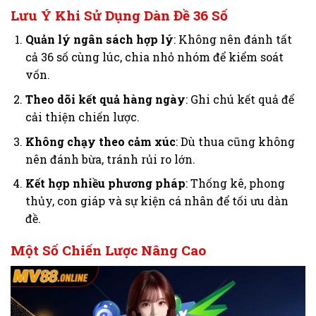
Lưu Ý Khi Sử Dụng Dàn Đề 36 Số
Quản lý ngân sách hợp lý
: Không nên đánh tất
cả 36 số cùng lúc, chia nhỏ nhóm để kiểm soát
vốn.
Theo dõi kết quả hàng ngày
: Ghi chú kết quả để
cải thiện chiến lược.
Không chạy theo cảm xúc
: Dù thua cũng không
nên đánh bừa, tránh rủi ro lớn.
Kết hợp nhiều phương pháp
: Thống kê, phong
thủy, con giáp và sự kiện cá nhân để tối ưu dàn
đề.
Một Số Chiến Lược Nâng Cao