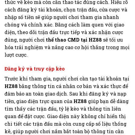
thức về kèo mà còn cần thao tác đúng cách. Hiểu rõ
cách đăng ký tài khoản, chọn trận đấu, cửa cược và
nhập số tiền sẽ giúp người chơi tham gia nhanh
chóng và chính xác. Bằng cách làm quen với giao
diện, theo dõi trận đấu trực tiếp và xác nhận cược
đúng, người chơi
thể thao CMD tại HZ88
sẽ tối ưu
hóa trải nghiệm và nâng cao cơ hội thắng trong mọi
lượt cược.
Đăng ký và truy cập kèo
Trước khi tham gia, người chơi cần tạo tài khoản tại
HZ88
bằng thông tin cá nhân cơ bản và xác thực để
đảm bảo an toàn giao dịch. Sau khi đăng ký và nạp
tiền, giao diện trực quan của
HZ88
giúp bạn dễ dàng
tìm thấy các trận đấu, tỷ lệ kèo và thông tin liên
quan để đặt cược. Giao diện này không chỉ hiển thị
chi tiết các trận đấu mà còn cung cấp số liệu thống
kê, giúp người chơi nắm bắt toàn bộ thông tin cần