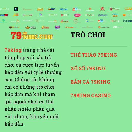
TRÒ CHƠI
79king
trang nhà cái
THỂ THAO 79KING
tổng hợp với các trò
chơi cá cược trực tuyến
XỔ SỐ 79KING
hấp dẫn với tỷ lệ thưởng
cao. Chúng tôi không
BẮN CÁ 79KING
chỉ có những trò chơi
hấp dẫn mà khi tham
79KING CASINO
gia người chơi có thể
nhận nhiều phần quà
với những khuyến mãi
hấp dẫn.