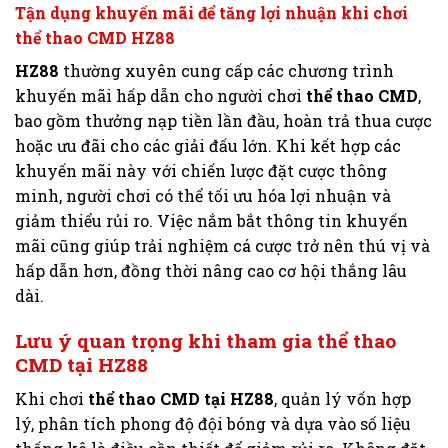
Tận dụng khuyến mãi để tăng lợi nhuận khi chơi
thể thao CMD HZ88
HZ88
thường xuyên cung cấp các chương trình
khuyến mãi hấp dẫn cho người chơi
thể thao CMD
,
bao gồm thưởng nạp tiền lần đầu, hoàn trả thua cược
hoặc ưu đãi cho các giải đấu lớn. Khi kết hợp các
khuyến mãi này với chiến lược đặt cược thông
minh, người chơi có thể tối ưu hóa lợi nhuận và
giảm thiểu rủi ro. Việc nắm bắt thông tin khuyến
mãi cũng giúp trải nghiệm cá cược trở nên thú vị và
hấp dẫn hơn, đồng thời nâng cao cơ hội thắng lâu
dài.
Lưu ý quan trọng khi tham gia thể thao
CMD tại HZ88
Khi chơi
thể thao CMD tại HZ88
, quản lý vốn hợp
lý, phân tích phong độ đội bóng và dựa vào số liệu