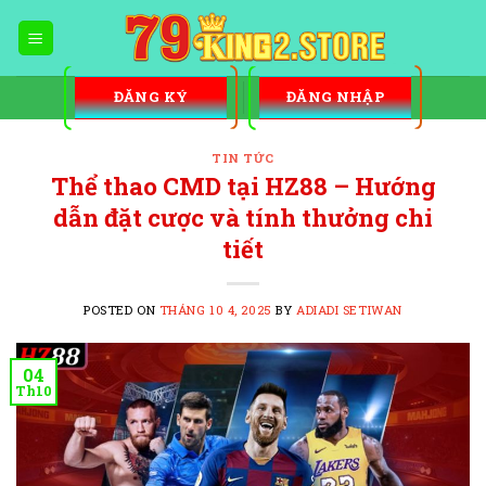
Skip
to
content
ĐĂNG KÝ
ĐĂNG NHẬP
TIN TỨC
Thể thao CMD tại HZ88 – Hướng
dẫn đặt cược và tính thưởng chi
tiết
POSTED ON
THÁNG 10 4, 2025
BY
ADIADI SETIWAN
04
Th10