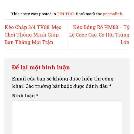
This entry was posted in
TIN TỨC
. Bookmark the
permalink
.
Kèo Chấp 3/4 TV88: Mẹo
Kèo Bóng Rổ HM88 – Tỷ
Chơi Thông Minh Giúp
Lệ Cược Cao, Cơ Hội Trúng
Bạn Thắng Mọi Trận
Lớn
Để lại một bình luận
Email của bạn sẽ không được hiển thị công
khai.
Các trường bắt buộc được đánh dấu
*
Bình luận
*