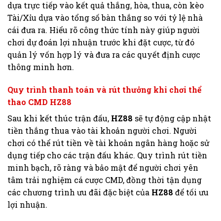
dựa trực tiếp vào kết quả thắng, hòa, thua, còn kèo
Tài/Xỉu dựa vào tổng số bàn thắng so với tỷ lệ nhà
cái đưa ra. Hiểu rõ công thức tính này giúp người
chơi dự đoán lợi nhuận trước khi đặt cược, từ đó
quản lý vốn hợp lý và đưa ra các quyết định cược
thông minh hơn.
Quy trình thanh toán và rút thưởng khi chơi thể
thao CMD HZ88
Sau khi kết thúc trận đấu,
HZ88
sẽ tự động cập nhật
tiền thắng thua vào tài khoản người chơi. Người
chơi có thể rút tiền về tài khoản ngân hàng hoặc sử
dụng tiếp cho các trận đấu khác. Quy trình rút tiền
minh bạch, rõ ràng và bảo mật để người chơi yên
tâm trải nghiệm cá cược CMD, đồng thời tận dụng
các chương trình ưu đãi đặc biệt của
HZ88
để tối ưu
lợi nhuận.