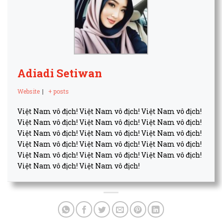
Adiadi Setiwan
Website
|
+ posts
Việt Nam vô địch! Việt Nam vô địch! Việt Nam vô địch!
Việt Nam vô địch! Việt Nam vô địch! Việt Nam vô địch!
Việt Nam vô địch! Việt Nam vô địch! Việt Nam vô địch!
Việt Nam vô địch! Việt Nam vô địch! Việt Nam vô địch!
Việt Nam vô địch! Việt Nam vô địch! Việt Nam vô địch!
Việt Nam vô địch! Việt Nam vô địch!