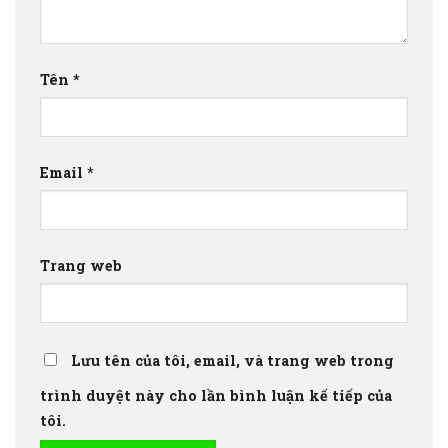
Tên
*
Email
*
Trang web
Lưu tên của tôi, email, và trang web trong
trình duyệt này cho lần bình luận kế tiếp của
tôi.