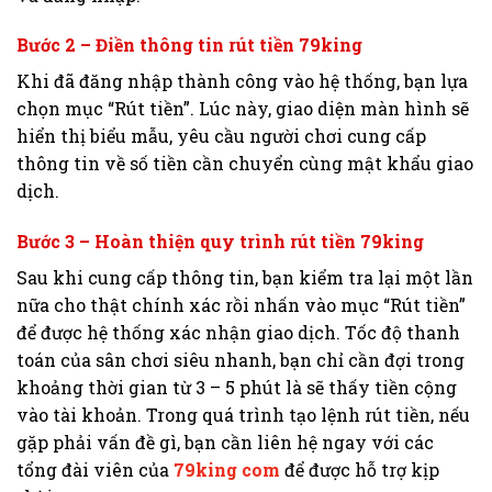
Bước 2 – Điền thông tin rút tiền 79king
Khi đã đăng nhập thành công vào hệ thống, bạn lựa
chọn mục “Rút tiền”. Lúc này, giao diện màn hình sẽ
hiển thị biểu mẫu, yêu cầu người chơi cung cấp
thông tin về số tiền cần chuyển cùng mật khẩu giao
dịch.
Bước 3 – Hoàn thiện quy trình rút tiền 79king
Sau khi cung cấp thông tin, bạn kiểm tra lại một lần
nữa cho thật chính xác rồi nhấn vào mục “Rút tiền”
để được hệ thống xác nhận giao dịch. Tốc độ thanh
toán của sân chơi siêu nhanh, bạn chỉ cần đợi trong
khoảng thời gian từ 3 – 5 phút là sẽ thấy tiền cộng
vào tài khoản. Trong quá trình tạo lệnh rút tiền, nếu
gặp phải vấn đề gì, bạn cần liên hệ ngay với các
tổng đài viên của
79king com
để được hỗ trợ kịp