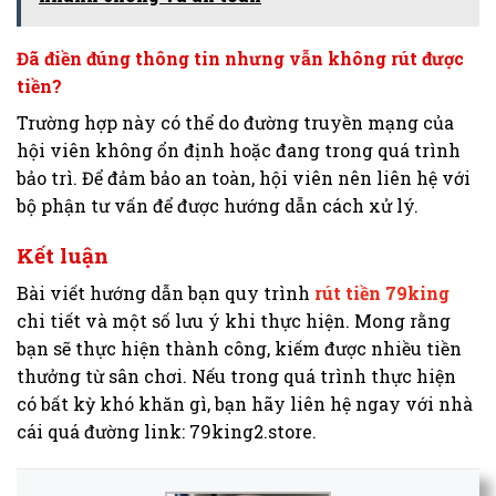
Đã điền đúng thông tin nhưng vẫn không rút được
tiền?
Trường hợp này có thể do đường truyền mạng của
hội viên không ổn định hoặc đang trong quá trình
bảo trì. Để đảm bảo an toàn, hội viên nên liên hệ với
bộ phận tư vấn để được hướng dẫn cách xử lý.
Kết luận
Bài viết hướng dẫn bạn quy trình
rút tiền 79king
chi tiết và một số lưu ý khi thực hiện. Mong rằng
bạn sẽ thực hiện thành công, kiếm được nhiều tiền
thưởng từ sân chơi. Nếu trong quá trình thực hiện
có bất kỳ khó khăn gì, bạn hãy liên hệ ngay với nhà
cái quá đường link: 79king2.store.