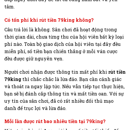
tâm.
Có tốn phí khi rút tiền 79king không?
Câu trả lời là không. Sân chơi đã hoạt động trong
thời gian dài, chưa từng thu của hội viên bất kỳ loại
phí nào. Toàn bộ giao dịch của hội viên tại đây đều
miễn phí, số tiền bạn chiến thắng ở mỗi ván cược
đều được giữ nguyên vẹn.
Người chơi nhận được thông tin mất phí khi
rút tiền
79king
thì chắc chắc là lừa đảo. Bạn cần cảnh giác
và thoát ra ngay lập tức. Nếu vẫn tiếp tục thực hiện,
bạn sẽ bị đánh cắp thông tin và mất tiền oan. Với sự
uy tín của sân chơi, đã có rất nhiều đối thủ mạo
danh để trục lợi và lừa đảo.
Mỗi lần được rút bao nhiêu tiền tại 79king?