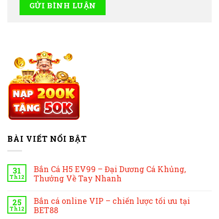
BÀI VIẾT NỔI BẬT
Bắn Cá H5 EV99 – Đại Dương Cá Khủng,
31
Th12
Thưởng Về Tay Nhanh
Bắn cá online VIP – chiến lược tối ưu tại
25
Th12
BET88