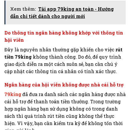
Xem thêm:
Tải app 79king an toàn - Hướng
dẫn chi tiết dành cho người mới
Do thông tin ngân hàng không khớp với thông tin
hội viên
Đây là nguyên nhân thường gặp khiến cho việc
rút
tiền 79king
không thành công. Do đó, để quy trình
giao dịch diễn ra một cách suôn sẻ, bạn cần chú ý
cập nhật các thông tin cá nhân có tính xác thực.
Ngân hàng của hội viên không được nhà cái hỗ trợ
79king
đã đưa ra danh sách các ngân hàng được nhà
cái hỗ trợ để thanh toán tiền thưởng. Trong trường
hợp ngân hàng bạn sử dụng không có trong danh
sách thì quá trình rút tiền cũng không thể thực
hiện. Vì vậy, bạn cần kiểm tra kỹ để không tốn thời