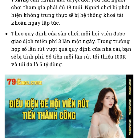
chơi tham gia phải đủ 18 tuổi. Người chơi bị phát
hiện không trung thực sẽ bị hệ thống khoả tài
khoản ngay lập tức.
Theo quy định của sân chơi, mỗi hội viên được
giao dịch miễn phí 3 lần một ngày. Trong trường
hợp số lần rút vượt quá quy định của nhà cái, bạn
sẽ bị tính phí. Số tiền mỗi lần rút tối thiểu 100K
và tối đa là 5 tỷ đồng.