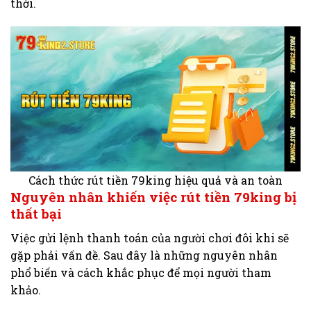
thời.
Cách thức rút tiền 79king hiệu quả và an toàn
Nguyên nhân khiến việc rút tiền 79king bị
thất bại
Việc gửi lệnh thanh toán của người chơi đôi khi sẽ
gặp phải vấn đề. Sau đây là những nguyên nhân
phổ biến và cách khắc phục để mọi người tham
khảo.