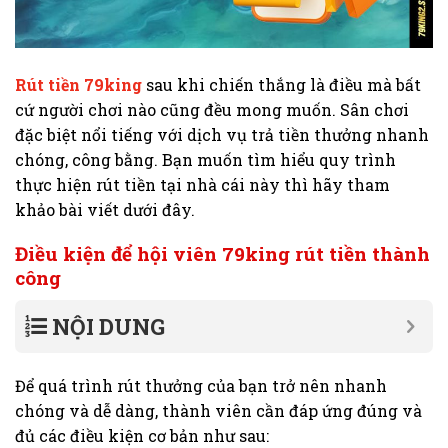
Rút tiền 79king
sau khi chiến thắng là điều mà bất
cứ người chơi nào cũng đều mong muốn. Sân chơi
đặc biệt nổi tiếng với dịch vụ trả tiền thưởng nhanh
chóng, công bằng. Bạn muốn tìm hiểu quy trình
thực hiện rút tiền tại nhà cái này thì hãy tham
khảo bài viết dưới đây.
Điều kiện để hội viên 79king rút tiền thành
công
NỘI DUNG
Để quá trình rút thưởng của bạn trở nên nhanh
chóng và dễ dàng, thành viên cần đáp ứng đúng và
đủ các điều kiện cơ bản như sau: