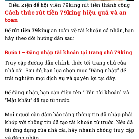
Điều kiện để hội viên 79king rút tiền thành công
Cách thức rút tiền 79king hiệu quả và an
toàn
Để
rút tiền 79king
an toàn về tài khoản cá nhân, bạn
hãy theo dõi hướng dẫn sau:
Bước 1 – Đăng nhập tài khoản tại trang chủ 79king
Truy cập đường dẫn chính thức tới trang chủ của
nhà cái. Sau đó, bạn lựa chọn mục “Đăng nhập” để
trải nghiệm mọi dịch vụ và quyền lợi tại đây.
Để đăng nhập, bạn cần điền tên “ Tên tài khoản” và
“Mật khẩu” đã tạo từ trước.
Mọi người cần đảm bảo rằng thông tin đã nhập phải
khớp với thông tin đã tạo tài khoản từ trước. Nếu đã
tải ứng dụng của nhà cái, hãy nhanh chóng truy cập
và đăng nhập.