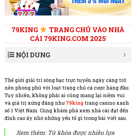
79KING
TRANG CHỦ VÀO NHÀ
CÁI 79KING.COM 2025
NỘI DUNG
Thế giới giải trí sòng bạc trực tuyến ngày càng trở
nên phong phú với loạt trang chủ cá cược hàng đầu.
Tuy nhiên, không phải ai cũng mang lại niềm vui
và giá trị xứng đáng như
79king
trang casino xanh
số 1 Việt Nam. Cùng khám phá xem nhà cái
đạt đến
đỉnh cao ấy nhờ những yếu tố gì trong bài viết sau.
Xem thêm: Từ khóa được nhiều lựa