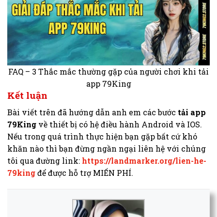
FAQ – 3 Thắc mắc thường gặp của người chơi khi tải
app 79King
Kết luận
Bài viết trên đã hướng dẫn anh em các bước
tải app
79King
về thiết bị có hệ điều hành Android và IOS.
Nếu trong quá trình thực hiện bạn gặp bất cứ khó
khăn nào thì bạn đừng ngần ngại liên hệ với chúng
tôi qua đường link:
https://landmarker.org/lien-he-
79king
để được hỗ trợ MIẾN PHÍ.