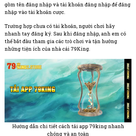
gồm tên đăng nhập và tài khoản đăng nhập để đăng
nhập vào tài khoản cược.
Trường hợp chưa có tài khoản, người chơi hãy
nhanh tay đăng ký. Sau khi đăng nhập, anh em có
thể bắt đầu tham gia các trò chơi và tận hưởng
những tiện ích của nhà cái 79King.
Hướng dẫn chi tiết cách tải app 79king nhanh
chóng và an toàn