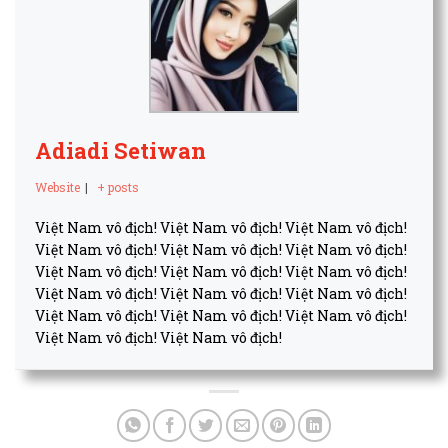
Adiadi Setiwan
Website
|
+ posts
Việt Nam vô địch! Việt Nam vô địch! Việt Nam vô địch!
Việt Nam vô địch! Việt Nam vô địch! Việt Nam vô địch!
Việt Nam vô địch! Việt Nam vô địch! Việt Nam vô địch!
Việt Nam vô địch! Việt Nam vô địch! Việt Nam vô địch!
Việt Nam vô địch! Việt Nam vô địch! Việt Nam vô địch!
Việt Nam vô địch! Việt Nam vô địch!