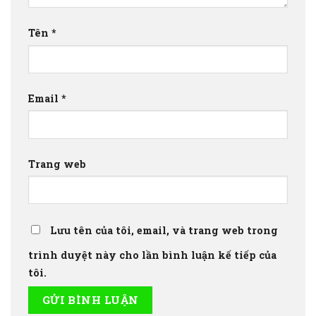
Tên
*
Email
*
Trang web
Lưu tên của tôi, email, và trang web trong
trình duyệt này cho lần bình luận kế tiếp của
tôi.