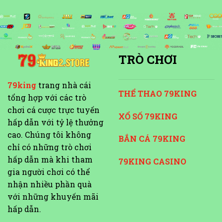
TRÒ CHƠI
79king
trang nhà cái
THỂ THAO 79KING
tổng hợp với các trò
chơi cá cược trực tuyến
XỔ SỐ 79KING
hấp dẫn với tỷ lệ thưởng
cao. Chúng tôi không
BẮN CÁ 79KING
chỉ có những trò chơi
hấp dẫn mà khi tham
79KING CASINO
gia người chơi có thể
nhận nhiều phần quà
với những khuyến mãi
hấp dẫn.