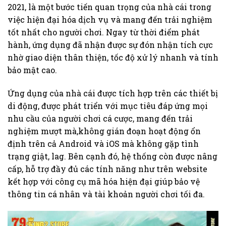
2021, là một bước tiến quan trọng của nhà cái trong
việc hiện đại hóa dịch vụ và mang đến trải nghiệm
tốt nhất cho người chơi. Ngay từ thời điểm phát
hành, ứng dụng đã nhận được sự đón nhận tích cực
nhờ giao diện thân thiện, tốc độ xử lý nhanh và tính
bảo mật cao.
Ứng dụng của nhà cái được tích hợp trên các thiết bị
di động, được phát triển với mục tiêu đáp ứng mọi
nhu cầu của người chơi cá cược, mang đến trải
nghiệm mượt mà,không gián đoạn hoạt động ổn
định trên cả Android và iOS mà không gặp tình
trạng giật, lag. Bên cạnh đó, hệ thống còn được nâng
cấp, hỗ trợ đầy đủ các tính năng như trên website
kết hợp với công cụ mã hóa hiện đại giúp bảo vệ
thông tin cá nhân và tài khoản người chơi tối đa.