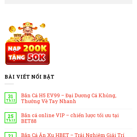
BÀI VIẾT NỔI BẬT
Bắn Cá H5 EV99 – Đại Dương Cá Khủng,
31
Th12
Thưởng Về Tay Nhanh
Bắn cá online VIP – chiến lược tối ưu tại
25
Th12
BET88
Bắn Cá Ăn Xu HBET – Trải Nghiệm Giải Trí
21