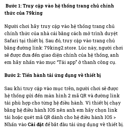
Bước 1: Truy cập vào hệ thống trang chủ chính
thức của 79king
Người chơi hãy truy cập vào hệ thống trang chủ
chính thức của nhà cái bằng cách mở trình duyệt
Safari tại thiết bị. Sau đó, truy cập vào trang chủ
bằng đường link: 79king2.store. Lúc này, người chơi
sẽ được đưa đến giao diện chính của hệ thống, anh
em hãy nhấn vào mục “Tải app” ở thanh công cụ.
Bước 2: Tiến hành tải ứng dụng về thiết bị
Sau khi truy cập vào mục trên, người chơi sẽ được
hệ thống gửi đến màn hình 2 mã QR và đường link
tải phù hợp cho từng hệ điều hành. Vì thiết bị chạy
bằng hệ điều hành IOS nên anh em hãy chọn link
tải hoặc quét mã QR dành cho hệ điều hành IOS >
Nhấn vào
Cài đặt
để bắt đầu tải ứng dụng về thiết bị.