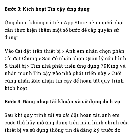
Bước 3: Kích hoạt Tin cậy ứng dụng
Ứng dụng không có trên App Store nên người chơi
cần thực hiện thêm một số bước để cấp quyền sử
dụng:
Vào Cài đặt trên thiết bị > Anh em nhấn chọn phần
Cài đặt Chung > Sau đó nhấn chọn Quản lý cấu hình
& thiết bị > Tìm nhà phát triển ứng dụng 79King và
nhấn mạnh Tin cậy vào nhà phát triển này > Cuối
cùng nhấn Xác nhận tin cậy để hoàn tất quy trình
kích hoạt.
Bước 4: Đăng nhập tài khoản và sử dụng dịch vụ
Sau khi quy trình tải và cài đặt hoàn tất, anh em
cược thủ hãy mở ứng dụng trên màn hình chính của
thiết bị và sử dụng thông tin đã đăng ký trước đó