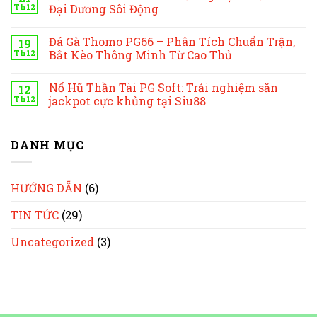
Th12
Đại Dương Sôi Động
Đá Gà Thomo PG66 – Phân Tích Chuẩn Trận,
19
Th12
Bắt Kèo Thông Minh Từ Cao Thủ
Nổ Hũ Thần Tài PG Soft: Trải nghiệm săn
12
Th12
jackpot cực khủng tại Siu88
DANH MỤC
HƯỚNG DẪN
(6)
TIN TỨC
(29)
Uncategorized
(3)