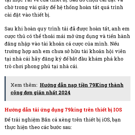
chờ trong vài giây để hệ thống hoàn tất quá trình
cài đặt vào thiết bị.
Sau khi hoàn quy trình tải đã được hoàn tất, anh em
cược thủ có thể thoải mái mở ứng dụng và tiến hành
đăng nhập vào tài khoản cá cược của mình. Nếu
trường hợp anh em chưa sở hữu tài khoản hội viên
tại nhà cái hãy đăng ký để bắt đầu khám phá kho
trò chơi phong phú tại nhà cái.
Xem thêm:
Hướng dẫn nạp tiền 79King thành
công đơn giản nhất 2024
Hướng dẫn tải ứng dụng 79king trên thiết bị IOS
Để trải nghiệm Bắn cá xèng trên thiết bị iOS, bạn
thực hiện theo các bước sau: