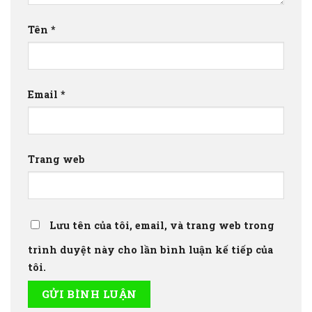
Tên
*
Email
*
Trang web
Lưu tên của tôi, email, và trang web trong
trình duyệt này cho lần bình luận kế tiếp của
tôi.