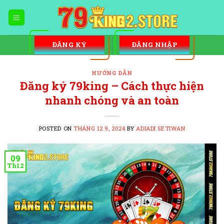
Skip
to
content
ĐĂNG KÝ
ĐĂNG NHẬP
HƯỚNG DẪN
Đăng ký 79king – Cách thực hiện
nhanh chóng và an toàn
POSTED ON
THÁNG 12 9, 2024
BY
ADIADI SETIWAN
09
Th12