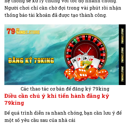
hệ thống sẽ xử lý chúng với tốc độ nhanh chóng.
Người chơi chỉ cần chờ đợi trong vài phút rồi nhận
thống báo tài khoản đã được tạo thành công.
Các thao tác cơ bản để đăng ký 79king
Điều cần chú ý khi tiến hành đăng ký
79king
Để quá trình diễn ra nhanh chóng, bạn cần lưu ý để
một số yêu cầu sau của nhà cái