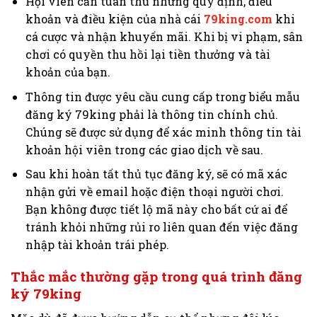
Hội viên cần tuân thủ những quy định, điều
khoản và điều kiện của nhà cái
79king.com
khi
cá cược và nhận khuyến mãi. Khi bị vi phạm, sân
chơi có quyền thu hồi lại tiền thưởng và tài
khoản của bạn.
Thông tin được yêu cầu cung cấp trong biểu mẫu
đăng ký 79king phải là thông tin chính chủ.
Chúng sẽ được sử dụng để xác minh thông tin tài
khoản hội viên trong các giao dịch về sau.
Sau khi hoàn tất thủ tục đăng ký, sẽ có mã xác
nhận gửi về email hoặc điện thoại người chơi.
Bạn không được tiết lộ mã này cho bất cứ ai để
tránh khỏi những rủi ro liên quan đến việc đăng
nhập tài khoản trái phép.
Thắc mắc thường gặp trong quá trình đăng
ký 79king