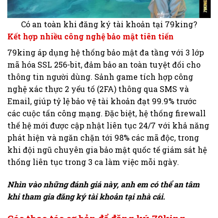
Có an toàn khi đăng ký tài khoản tại 79king?
Kết hợp nhiều công nghệ bảo mật tiên tiến
79king áp dụng hệ thống bảo mật đa tầng với 3 lớp
mã hóa SSL 256-bit, đảm bảo an toàn tuyệt đối cho
thông tin người dùng. Sảnh game tích hợp công
nghệ xác thực 2 yếu tố (2FA) thông qua SMS và
Email, giúp tỷ lệ bảo vệ tài khoản đạt 99.9% trước
các cuộc tấn công mạng. Đặc biệt, hệ thống firewall
thế hệ mới được cập nhật liên tục 24/7 với khả năng
phát hiện và ngăn chặn tới 98% các mã độc, trong
khi đội ngũ chuyên gia bảo mật quốc tế giám sát hệ
thống liên tục trong 3 ca làm việc mỗi ngày.
Nhìn vào những đánh giá này, anh em có thể an tâm
khi tham gia đăng ký tài khoản tại nhà cái.