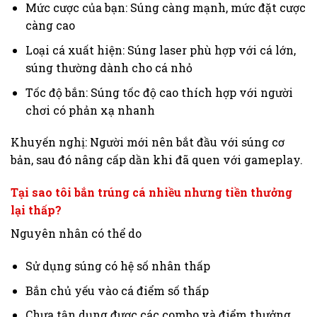
Mức cược của bạn: Súng càng mạnh, mức đặt cược
càng cao
Loại cá xuất hiện: Súng laser phù hợp với cá lớn,
súng thường dành cho cá nhỏ
Tốc độ bắn: Súng tốc độ cao thích hợp với người
chơi có phản xạ nhanh
Khuyến nghị: Người mới nên bắt đầu với súng cơ
bản, sau đó nâng cấp dần khi đã quen với gameplay.
Tại sao tôi bắn trúng cá nhiều nhưng tiền thưởng
lại thấp?
Nguyên nhân có thể do
Sử dụng súng có hệ số nhân thấp
Bắn chủ yếu vào cá điểm số thấp
Chưa tận dụng được các combo và điểm thưởng