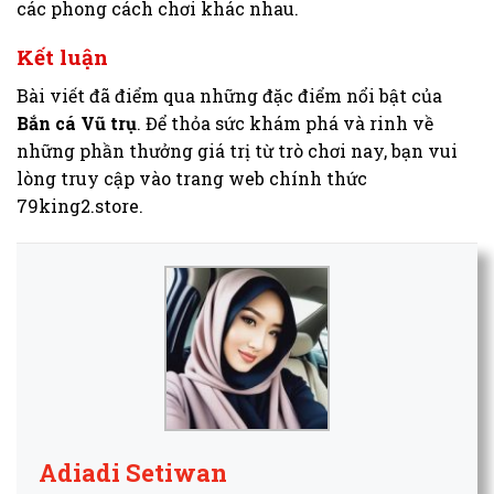
các phong cách chơi khác nhau.
Kết luận
Bài viết đã điểm qua những đặc điểm nổi bật của
Bắn cá Vũ trụ
. Để thỏa sức khám phá và rinh về
những phần thưởng giá trị từ trò chơi nay, bạn vui
lòng truy cập vào trang web chính thức
79king2.store.
Adiadi Setiwan