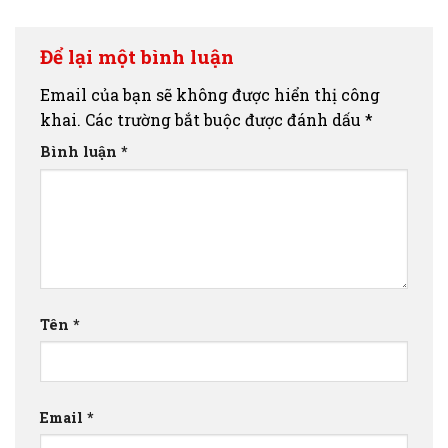
Để lại một bình luận
Email của bạn sẽ không được hiển thị công
khai.
Các trường bắt buộc được đánh dấu
*
Bình luận
*
Tên
*
Email
*