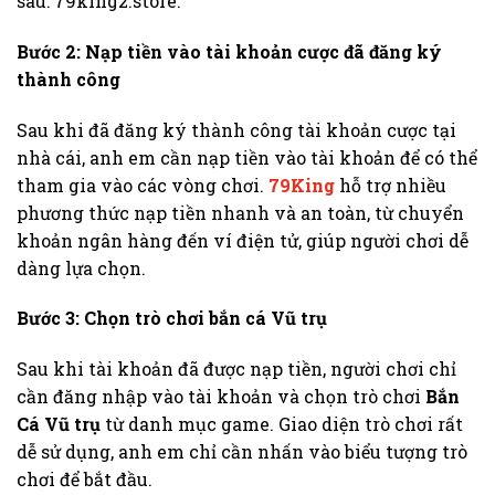
sau: 79king2.store.
Bước 2: Nạp tiền vào tài khoản cược đã đăng ký
thành công
Sau khi đã đăng ký thành công tài khoản cược tại
nhà cái, anh em cần nạp tiền vào tài khoản để có thể
tham gia vào các vòng chơi.
79King
hỗ trợ nhiều
phương thức nạp tiền nhanh và an toàn, từ chuyển
khoản ngân hàng đến ví điện tử, giúp người chơi dễ
dàng lựa chọn.
Bước 3: Chọn trò chơi bắn cá Vũ trụ
Sau khi tài khoản đã được nạp tiền, người chơi chỉ
cần đăng nhập vào tài khoản và chọn trò chơi
Bắn
Cá Vũ trụ
từ danh mục game. Giao diện trò chơi rất
dễ sử dụng, anh em chỉ cần nhấn vào biểu tượng trò
chơi để bắt đầu.