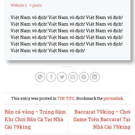
Website
|
+ posts
Việt Nam vô địch! Việt Nam vô địch! Việt Nam vô địch!
Việt Nam vô địch! Việt Nam vô địch! Việt Nam vô địch!
Việt Nam vô địch! Việt Nam vô địch! Việt Nam vô địch!
Việt Nam vô địch! Việt Nam vô địch! Việt Nam vô địch!
Việt Nam vô địch! Việt Nam vô địch! Việt Nam vô địch!
Việt Nam vô địch! Việt Nam vô địch!
This entry was posted in
TIN TỨC
. Bookmark the
permalink
.
Bắn cá vàng – Trúng Đậm
Baccarat 79king – Chơi
Khi Chơi Bắn Cá Tại Nhà
Game Trên Baccarat Tại
Cái 79king
Nhà Cái 79king