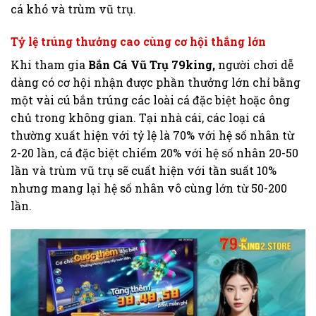
cá khó và trùm vũ trụ.
Tỷ lệ trúng thưởng cao cùng cơ hội thắng lớn
Khi tham gia
Bắn Cá Vũ Trụ 79king,
người chơi dễ
dàng có cơ hội nhận được phần thưởng lớn chỉ bằng
một vài cú bắn trúng các loài cá đặc biệt hoặc ông
chủ trong không gian. Tại nhà cái, các loại cá
thường xuất hiện với tỷ lệ là 70% với hệ số nhân từ
2-20 lần, cá đặc biệt chiếm 20% với hệ số nhân 20-50
lần và trùm vũ trụ sẽ cuất hiện với tần suất 10%
nhưng mang lại hệ số nhân vô cùng lớn từ 50-200
lần.