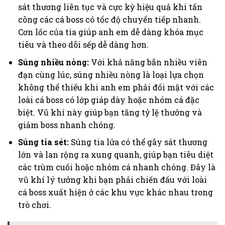
sát thương liên tục và cực kỳ hiệu quả khi tấn
công các cá boss có tốc độ chuyển tiếp nhanh.
Cơn lốc của tia giúp anh em dễ dàng khóa mục
tiêu và theo dõi sếp dễ dàng hơn.
Súng nhiều nòng:
Với khả năng bắn nhiều viên
đạn cùng lúc, súng nhiều nòng là loại lựa chọn
không thể thiếu khi anh em phải đối mặt với các
loài cá boss có lớp giáp dày hoặc nhóm cá đặc
biệt. Vũ khí này giúp bạn tăng tỷ lệ thưởng và
giảm boss nhanh chóng.
Súng tia sét:
Súng tia lửa có thể gây sát thương
lớn và lan rộng ra xung quanh, giúp bạn tiêu diệt
các trùm cuối hoặc nhóm cá nhanh chóng. Đây là
vũ khí lý tưởng khi bạn phải chiến đấu với loài
cá boss xuất hiện ở các khu vực khác nhau trong
trò chơi.