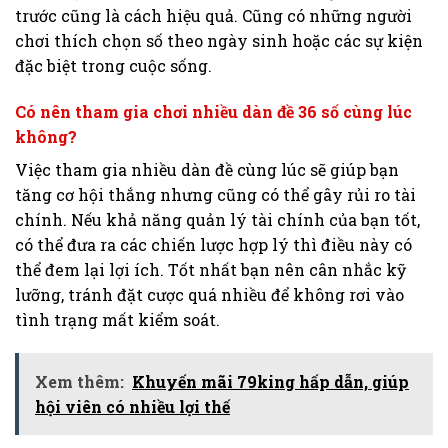
trước cũng là cách hiệu quả. Cũng có những người
chơi thích chọn số theo ngày sinh hoặc các sự kiện
đặc biệt trong cuộc sống.
Có nên tham gia chơi nhiều dàn đề 36 số cùng lúc
không?
Việc tham gia nhiều dàn đề cùng lúc sẽ giúp bạn
tăng cơ hội thắng nhưng cũng có thể gây rủi ro tài
chính. Nếu khả năng quản lý tài chính của bạn tốt,
có thể đưa ra các chiến lược hợp lý thì điều này có
thể đem lại lợi ích. Tốt nhất bạn nên cân nhắc kỹ
lưỡng, tránh đặt cược quá nhiều để không rơi vào
tình trạng mất kiểm soát.
Xem thêm:
Khuyến mãi 79king hấp dẫn, giúp
hội viên có nhiều lợi thế