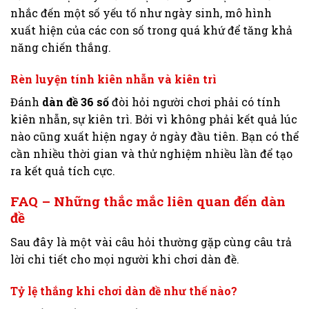
nhắc đến một số yếu tố như ngày sinh, mô hình
xuất hiện của các con số trong quá khứ để tăng khả
năng chiến thắng.
Rèn luyện tính kiên nhẫn và kiên trì
Đánh
dàn đề 36 số
đòi hỏi người chơi phải có tính
kiên nhẫn, sự kiên trì. Bởi vì không phải kết quả lúc
nào cũng xuất hiện ngay ở ngày đầu tiên. Bạn có thể
cần nhiều thời gian và thử nghiệm nhiều lần để tạo
ra kết quả tích cực.
FAQ – Những thắc mắc liên quan đến dàn
đề
Sau đây là một vài câu hỏi thường gặp cùng câu trả
lời chi tiết cho mọi người khi chơi dàn đề.
Tỷ lệ thắng khi chơi dàn đề như thế nào?