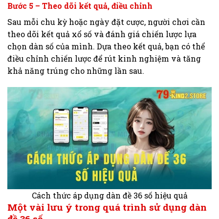
Bước 5 – Theo dõi kết quả, điều chỉnh
Sau mỗi chu kỳ hoặc ngày đặt cược, người chơi cần
theo dõi kết quả xổ số và đánh giá chiến lược lựa
chọn dàn số của mình. Dựa theo kết quả, bạn có thể
điều chỉnh chiến lược để rút kinh nghiệm và tăng
khả năng trúng cho những lần sau.
Cách thức áp dụng dàn đề 36 số hiệu quả
Một vài lưu ý trong quá trình sử dụng dàn
đề 36 số