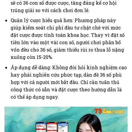
sẽ có 36 con số được cược, tăng đáng kể cơ hội
trúng giải so với cách chơi đơn lẻ.
Quản lý cược hiểu quả hơn: Phương pháp này
giúp kiểm soát chi phí đầu tư chặt chẽ với mức
đặt cược được tính toán khoa học. Thay vì đặt số
tiền lớn vào một vài con số, người chơi phân bổ
vốn đều cho 36 số, giảm thiểu rủi ro thua lỗ nặng
xuống còn 15-20%.
Áp dụng dễ dàng: Không đòi hỏi kinh nghiệm cao
hay phải nghiên cứu phức tạp, dàn đề 36 số phù
hợp với cả người mới bắt đầu. Chỉ cần tuân thủ
công thức có sẵn và đặt cược theo hướng dẫn là
có thể áp dụng ngay.