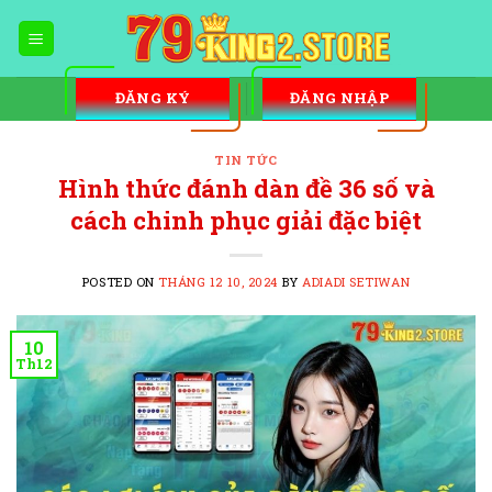
Skip
to
content
ĐĂNG KÝ
ĐĂNG NHẬP
TIN TỨC
Hình thức đánh dàn đề 36 số và
cách chinh phục giải đặc biệt
POSTED ON
THÁNG 12 10, 2024
BY
ADIADI SETIWAN
10
Th12