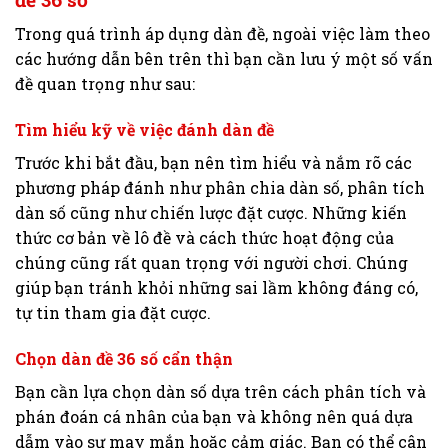
Trong quá trình áp dụng dàn đề, ngoài việc làm theo
các hướng dẫn bên trên thì bạn cần lưu ý một số vấn
đề quan trọng như sau:
Tìm hiểu kỹ về việc đánh dàn đề
Trước khi bắt đầu, bạn nên tìm hiểu và nắm rõ các
phương pháp đánh như phân chia dàn số, phân tích
dàn số cũng như chiến lược đặt cược. Những kiến
thức cơ bản về lô đề và cách thức hoạt động của
chúng cũng rất quan trọng với người chơi. Chúng
giúp bạn tránh khỏi những sai lầm không đáng có,
tự tin tham gia đặt cược.
Chọn dàn đề 36 số cẩn thận
Bạn cần lựa chọn dàn số dựa trên cách phân tích và
phán đoán cá nhân của bạn và không nên quá dựa
dẫm vào sự may mắn hoặc cảm giác. Bạn có thể cân