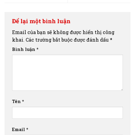
Để lại một bình luận
Email của bạn sẽ không được hiển thị công
khai.
Các trường bắt buộc được đánh dấu
*
Bình luận
*
Tên
*
Email
*