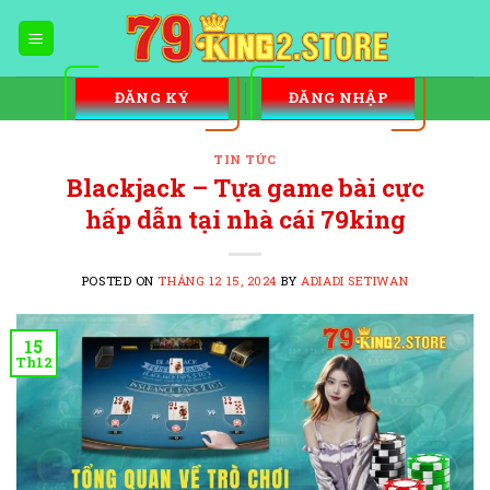
Skip
to
content
ĐĂNG KÝ
ĐĂNG NHẬP
TIN TỨC
Blackjack – Tựa game bài cực
hấp dẫn tại nhà cái 79king
POSTED ON
THÁNG 12 15, 2024
BY
ADIADI SETIWAN
15
Th12