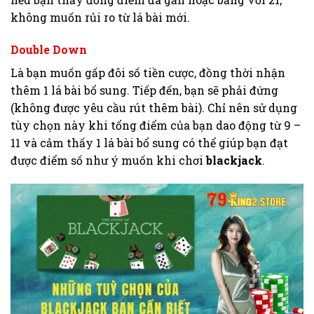
không muốn rủi ro từ lá bài mới.
Double Down
Là bạn muốn gấp đôi số tiền cược, đồng thời nhận
thêm 1 lá bài bổ sung. Tiếp đến, bạn sẽ phải đứng
(không được yêu cầu rút thêm bài). Chỉ nên sử dụng
tùy chọn này khi tổng điểm của bạn dao động từ 9 –
11 và cảm thấy 1 lá bài bổ sung có thể giúp bạn đạt
được điểm số như ý muốn khi chơi
blackjack
.