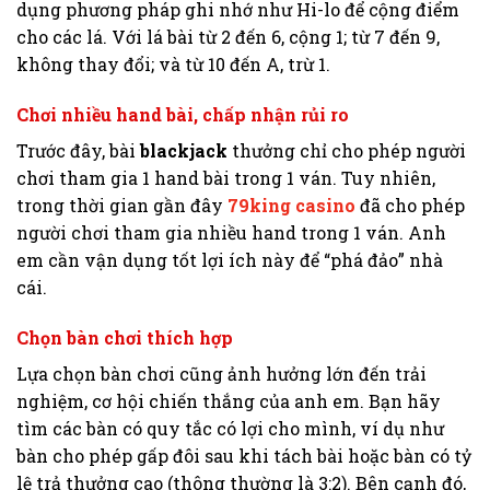
dụng phương pháp ghi nhớ như Hi-lo để cộng điểm
cho các lá. Với lá bài từ 2 đến 6, cộng 1; từ 7 đến 9,
không thay đổi; và từ 10 đến A, trừ 1.
Chơi nhiều hand bài, chấp nhận rủi ro
Trước đây, bài
blackjack
thưởng chỉ cho phép người
chơi tham gia 1 hand bài trong 1 ván. Tuy nhiên,
trong thời gian gần đây
79king casino
đã cho phép
người chơi tham gia nhiều hand trong 1 ván. Anh
em cần vận dụng tốt lợi ích này để “phá đảo” nhà
cái.
Chọn bàn chơi thích hợp
Lựa chọn bàn chơi cũng ảnh hưởng lớn đến trải
nghiệm, cơ hội chiến thắng của anh em. Bạn hãy
tìm các bàn có quy tắc có lợi cho mình, ví dụ như
bàn cho phép gấp đôi sau khi tách bài hoặc bàn có tỷ
lệ trả thưởng cao (thông thường là 3:2). Bên cạnh đó,