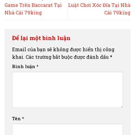
Game Trên Baccarat Tại
Luật Chơi Xóc Đĩa Tại Nhà
Nhà Cái 79king
Cái 79king
Để lại một bình luận
Email của bạn sẽ không được hiển thị công
khai.
Các trường bắt buộc được đánh dấu
*
Bình luận
*
Tên
*