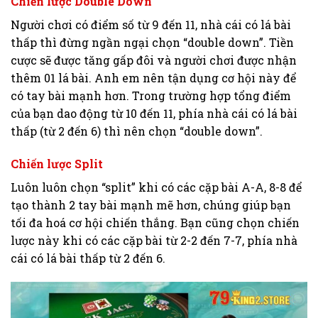
Chiến lược Double Down
Người chơi có điểm số từ 9 đến 11, nhà cái có lá bài
thấp thì đừng ngần ngại chọn “double down”. Tiền
cược sẽ được tăng gấp đôi và người chơi được nhận
thêm 01 lá bài. Anh em nên tận dụng cơ hội này để
có tay bài mạnh hơn. Trong trường hợp tổng điểm
của bạn dao động từ 10 đến 11, phía nhà cái có lá bài
thấp (từ 2 đến 6) thì nên chọn “double down”.
Chiến lược Split
Luôn luôn chọn “split” khi có các cặp bài A-A, 8-8 để
tạo thành 2 tay bài mạnh mẽ hơn, chúng giúp bạn
tối đa hoá cơ hội chiến thắng. Bạn cũng chọn chiến
lược này khi có các cặp bài từ 2-2 đến 7-7, phía nhà
cái có lá bài thấp từ 2 đến 6.