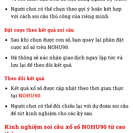
Người chơi có thể chọn theo gợi ý hoặc kết hợp
với cách soi cầu thủ công của riêng mình.
Đặt cược theo kết quả soi cầu
Sau khi chọn được con số, bạn quay lại phần đặt
cược xổ số trên NOHU90.
Hệ thống sẽ xác nhận giao dịch ngay lập tức và
lưu lại để theo dõi kết quả.
Theo dõi kết quả
Kết quả xổ số được cập nhật theo thời gian thực
tại
NOHU90
.
Người chơi có thể đối chiếu lại với dự đoán soi cầu
để rút kinh nghiệm cho các kỳ sau.
Kinh nghiệm soi cầu xổ số NOHU90 từ cao