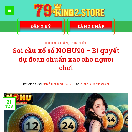
Skip
to
content
ĐĂNG KÝ
ĐĂNG NHẬP
HƯỚNG DẪN
,
TIN TỨC
Soi cầu xổ số NOHU90 – Bí quyết
dự đoán chuẩn xác cho người
chơi
POSTED ON
THÁNG 8 21, 2025
BY
ADIADI SETIWAN
21
Th8