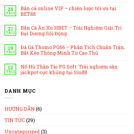
Bắn cá online VIP – chiến lược tối ưu tại
25
Th12
BET88
Bắn Cá Ăn Xu HBET – Trải Nghiệm Giải Trí
21
Th12
Đại Dương Sôi Động
Đá Gà Thomo PG66 – Phân Tích Chuẩn Trận,
19
Th12
Bắt Kèo Thông Minh Từ Cao Thủ
Nổ Hũ Thần Tài PG Soft: Trải nghiệm săn
12
Th12
jackpot cực khủng tại Siu88
DANH MỤC
HƯỚNG DẪN
(6)
TIN TỨC
(29)
Uncategorized
(3)