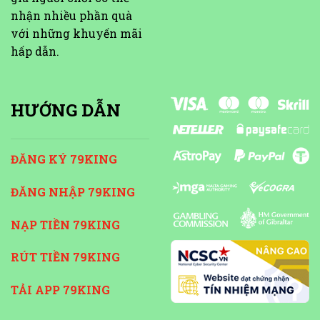
nhận nhiều phần quà
với những khuyến mãi
hấp dẫn.
HƯỚNG DẪN
ĐĂNG KÝ 79KING
ĐĂNG NHẬP 79KING
NẠP TIỀN 79KING
RÚT TIỀN 79KING
TẢI APP 79KING