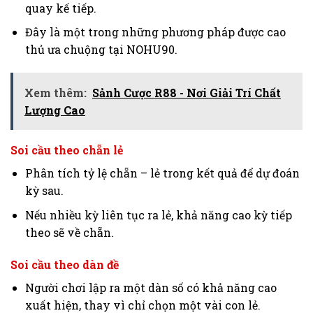
quay kế tiếp.
Đây là một trong những phương pháp được cao
thủ ưa chuộng tại NOHU90.
Xem thêm:
Sảnh Cược R88 - Nơi Giải Trí Chất
Lượng Cao
Soi cầu theo chẵn lẻ
Phân tích tỷ lệ chẵn – lẻ trong kết quả để dự đoán
kỳ sau.
Nếu nhiều kỳ liên tục ra lẻ, khả năng cao kỳ tiếp
theo sẽ về chẵn.
Soi cầu theo dàn đề
Người chơi lập ra một dàn số có khả năng cao
xuất hiện, thay vì chỉ chọn một vài con lẻ.