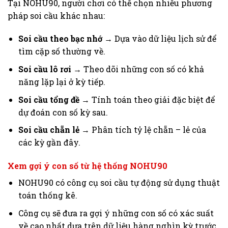
Tại NOHU90, người chơi có thể chọn nhiều phương
pháp soi cầu khác nhau:
Soi cầu theo bạc nhớ
→ Dựa vào dữ liệu lịch sử để
tìm cặp số thường về.
Soi cầu lô rơi
→ Theo dõi những con số có khả
năng lặp lại ở kỳ tiếp.
Soi cầu tổng đề
→ Tính toán theo giải đặc biệt để
dự đoán con số kỳ sau.
Soi cầu chẵn lẻ
→ Phân tích tỷ lệ chẵn – lẻ của
các kỳ gần đây.
Xem gợi ý con số từ hệ thống NOHU90
NOHU90 có công cụ soi cầu tự động sử dụng thuật
toán thống kê.
Công cụ sẽ đưa ra gợi ý những con số có xác suất
về cao nhất dựa trên dữ liệu hàng nghìn kỳ trước.