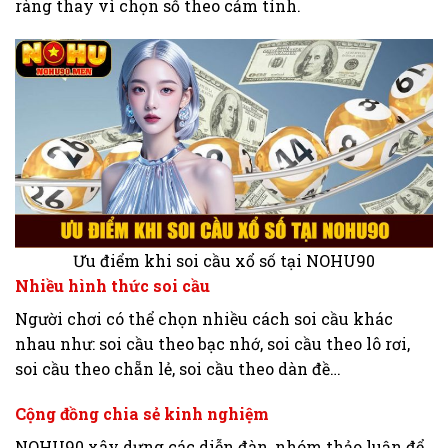
ràng thay vì chọn số theo cảm tính.
Ưu điểm khi soi cầu xổ số tại NOHU90
Nhiều hình thức soi cầu
Người chơi có thể chọn nhiều cách soi cầu khác
nhau như: soi cầu theo bạc nhớ, soi cầu theo lô rơi,
soi cầu theo chẵn lẻ, soi cầu theo dàn đề…
Cộng đồng chia sẻ kinh nghiệm
NOHU90 xây dựng các diễn đàn, nhóm thảo luận để