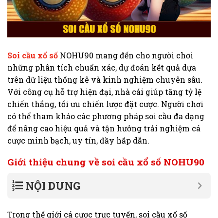
Soi cầu xổ số
NOHU90 mang đến cho người chơi
những phân tích chuẩn xác, dự đoán kết quả dựa
trên dữ liệu thống kê và kinh nghiệm chuyên sâu.
Với công cụ hỗ trợ hiện đại, nhà cái giúp tăng tỷ lệ
chiến thắng, tối ưu chiến lược đặt cược. Người chơi
có thể tham khảo các phương pháp soi cầu đa dạng
để nâng cao hiệu quả và tận hưởng trải nghiệm cá
cược minh bạch, uy tín, đầy hấp dẫn.
Giới thiệu chung về soi cầu xổ số NOHU90
NỘI DUNG
Trong thế giới cá cược trực tuyến, soi cầu xổ số