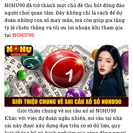
NOHU90 đã trở thành một chủ đề thu hút đông đảo
người chơi quan tâm. Đây không chỉ là cách để dự
đoán những con số may mắn, mà còn giúp gia tăng
tỷ lệ chiến thắng và tối ưu lợi nhuận khi tham gia
tại
NOHU90
.
Giới thiệu chung về soi cầu xổ số NOHU90
Khác với việc dự đoán ngẫu nhiên, soi cầu tại nhà
cái này được xây dựng dựa trên cơ sở dữ liệu, quy
luật thống kê và kinh nghiệm của cộng đồng người