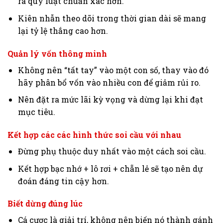
ra quy luật chuẩn xác hơn.
Kiên nhẫn theo dõi trong thời gian dài sẽ mang
lại tỷ lệ thắng cao hơn.
Quản lý vốn thông minh
Không nên “tất tay” vào một con số, thay vào đó
hãy phân bổ vốn vào nhiều con để giảm rủi ro.
Nên đặt ra mức lãi kỳ vọng và dừng lại khi đạt
mục tiêu.
Kết hợp các các hình thức soi cầu với nhau
Đừng phụ thuộc duy nhất vào một cách soi cầu.
Kết hợp bạc nhớ + lô rơi + chẵn lẻ sẽ tạo nên dự
đoán đáng tin cậy hơn.
Biết dừng đúng lúc
Cá cược là giải trí, không nên biến nó thành gánh