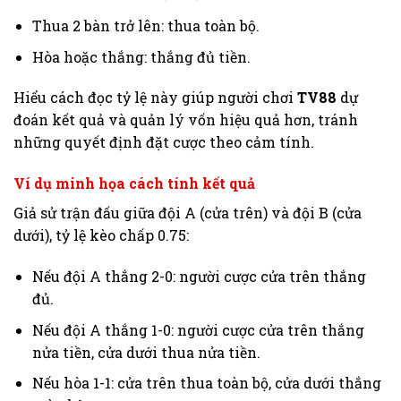
Thua 2 bàn trở lên: thua toàn bộ.
Hòa hoặc thắng: thắng đủ tiền.
Hiểu cách đọc tỷ lệ này giúp người chơi
TV88
dự
đoán kết quả và quản lý vốn hiệu quả hơn, tránh
những quyết định đặt cược theo cảm tính.
Ví dụ minh họa cách tính kết quả
Giả sử trận đấu giữa đội A (cửa trên) và đội B (cửa
dưới), tỷ lệ kèo chấp 0.75:
Nếu đội A thắng 2-0: người cược cửa trên thắng
đủ.
Nếu đội A thắng 1-0: người cược cửa trên thắng
nửa tiền, cửa dưới thua nửa tiền.
Nếu hòa 1-1: cửa trên thua toàn bộ, cửa dưới thắng