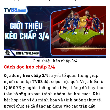
Giới thiệu kèo chấp 3/4
Cách đọc kèo chấp 3/4
Đọc đúng
kèo chấp 3/4
là yếu tố quan trọng giúp
người chơi tại
TV88
đặt cược hiệu quả. Việc hiểu rõ
tỷ lệ 0.75, ý nghĩa thắng nửa tiền, thắng đủ hay thua
toàn bộ sẽ giúp bạn tránh nhầm lẫn khi cược. Khi
kết hợp các ví dụ minh họa và tình huống thực tế,
người chơi sẽ dễ dàng áp dụng vào các trận đấu,