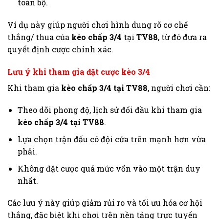
toàn bộ.
Ví dụ này giúp người chơi hình dung rõ cơ chế
thắng/ thua của
kèo chấp 3/4
tại
TV88
, từ đó đưa ra
quyết định cược chính xác.
Lưu ý khi tham gia đặt cược kèo 3/4
Khi tham gia
kèo chấp 3/4 tại TV88
, người chơi cần:
Theo dõi phong độ, lịch sử đối đầu khi tham gia
kèo chấp 3/4 tại TV88
.
Lựa chọn trận đấu có đội cửa trên mạnh hơn vừa
phải.
Không đặt cược quá mức vốn vào một trận duy
nhất.
Các lưu ý này giúp giảm rủi ro và tối ưu hóa cơ hội
thắng, đặc biệt khi chơi trên nền tảng trực tuyến