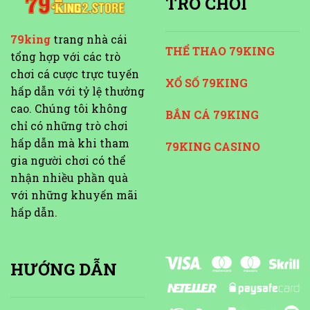
TRÒ CHƠI
79king
trang nhà cái
THỂ THAO 79KING
tổng hợp với các trò
chơi cá cược trực tuyến
XỔ SỐ 79KING
hấp dẫn với tỷ lệ thưởng
cao. Chúng tôi không
BẮN CÁ 79KING
chỉ có những trò chơi
hấp dẫn mà khi tham
79KING CASINO
gia người chơi có thể
nhận nhiều phần quà
với những khuyến mãi
hấp dẫn.
HƯỚNG DẪN