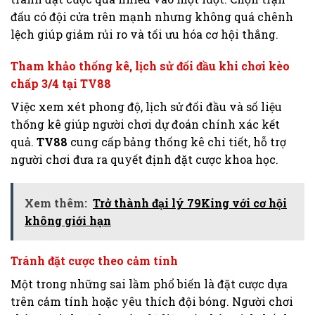
đấu có đội cửa trên mạnh nhưng không quá chênh
lệch giúp giảm rủi ro và tối ưu hóa cơ hội thắng.
Tham khảo thống kê, lịch sử đối đầu khi chơi kèo
chấp 3/4 tại TV88
Việc xem xét phong độ, lịch sử đối đầu và số liệu
thống kê giúp người chơi dự đoán chính xác kết
quả.
TV88
cung cấp bảng thống kê chi tiết, hỗ trợ
người chơi đưa ra quyết định đặt cược khoa học.
Xem thêm:
Trở thành đại lý 79King với cơ hội
không giới hạn
Tránh đặt cược theo cảm tính
Một trong những sai lầm phổ biến là đặt cược dựa
trên cảm tính hoặc yêu thích đội bóng. Người chơi