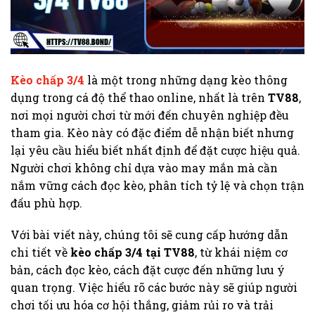
Kèo chấp 3/4
là một trong những dạng kèo thông
dụng trong cá độ thể thao online, nhất là trên
TV88
,
nơi mọi người chơi từ mới đến chuyên nghiệp đều
tham gia. Kèo này có đặc điểm dễ nhận biết nhưng
lại yêu cầu hiểu biết nhất định để đặt cược hiệu quả.
Người chơi không chỉ dựa vào may mắn mà cần
nắm vững cách đọc kèo, phân tích tỷ lệ và chọn trận
đấu phù hợp.
Với bài viết này, chúng tôi sẽ cung cấp hướng dẫn
chi tiết về
kèo chấp 3/4 tại TV88
, từ khái niệm cơ
bản, cách đọc kèo, cách đặt cược đến những lưu ý
quan trọng. Việc hiểu rõ các bước này sẽ giúp người
chơi tối ưu hóa cơ hội thắng, giảm rủi ro và trải