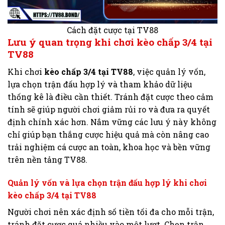
Cách đặt cược tại TV88
Lưu ý quan trọng khi chơi kèo chấp 3/4 tại
TV88
Khi chơi
kèo chấp 3/4 tại TV88
, việc quản lý vốn,
lựa chọn trận đấu hợp lý và tham khảo dữ liệu
thống kê là điều cần thiết. Tránh đặt cược theo cảm
tính sẽ giúp người chơi giảm rủi ro và đưa ra quyết
định chính xác hơn. Nắm vững các lưu ý này không
chỉ giúp bạn thắng cược hiệu quả mà còn nâng cao
trải nghiệm cá cược an toàn, khoa học và bền vững
trên nền tảng TV88.
Quản lý vốn và lựa chọn trận đấu hợp lý khi chơi
kèo chấp 3/4 tại TV88
Người chơi nên xác định số tiền tối đa cho mỗi trận,
tránh đặt cược quá nhiều vào một lượt. Chọn trận