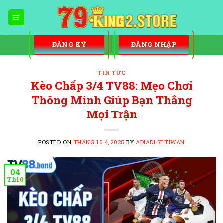
Skip
to
content
ĐĂNG KÝ
ĐĂNG NHẬP
TIN TỨC
Kèo Chấp 3/4 TV88: Mẹo Chơi
Thông Minh Giúp Bạn Thắng
Mọi Trận
POSTED ON
THÁNG 10 4, 2025
BY
ADIADI SETIWAN
04
Th10