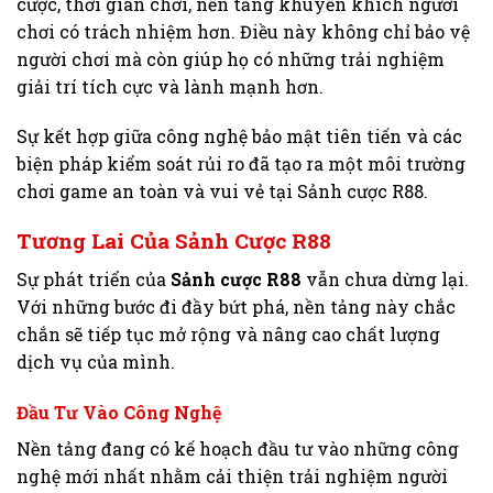
cược, thời gian chơi, nền tảng khuyến khích người
chơi có trách nhiệm hơn. Điều này không chỉ bảo vệ
người chơi mà còn giúp họ có những trải nghiệm
giải trí tích cực và lành mạnh hơn.
Sự kết hợp giữa công nghệ bảo mật tiên tiến và các
biện pháp kiểm soát rủi ro đã tạo ra một môi trường
chơi game an toàn và vui vẻ tại Sảnh cược R88.
Tương Lai Của Sảnh Cược R88
Sự phát triển của
Sảnh cược R88
vẫn chưa dừng lại.
Với những bước đi đầy bứt phá, nền tảng này chắc
chắn sẽ tiếp tục mở rộng và nâng cao chất lượng
dịch vụ của mình.
Đầu Tư Vào Công Nghệ
Nền tảng đang có kế hoạch đầu tư vào những công
nghệ mới nhất nhằm cải thiện trải nghiệm người