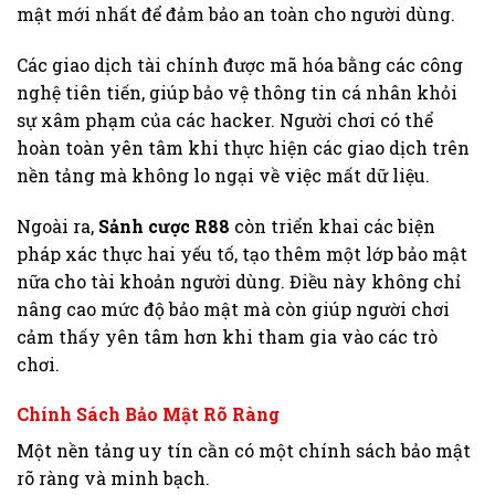
mật mới nhất để đảm bảo an toàn cho người dùng.
Các giao dịch tài chính được mã hóa bằng các công
nghệ tiên tiến, giúp bảo vệ thông tin cá nhân khỏi
sự xâm phạm của các hacker. Người chơi có thể
hoàn toàn yên tâm khi thực hiện các giao dịch trên
nền tảng mà không lo ngại về việc mất dữ liệu.
Ngoài ra,
Sảnh cược R88
còn triển khai các biện
pháp xác thực hai yếu tố, tạo thêm một lớp bảo mật
nữa cho tài khoản người dùng. Điều này không chỉ
nâng cao mức độ bảo mật mà còn giúp người chơi
cảm thấy yên tâm hơn khi tham gia vào các trò
chơi.
Chính Sách Bảo Mật Rõ Ràng
Một nền tảng uy tín cần có một chính sách bảo mật
rõ ràng và minh bạch.