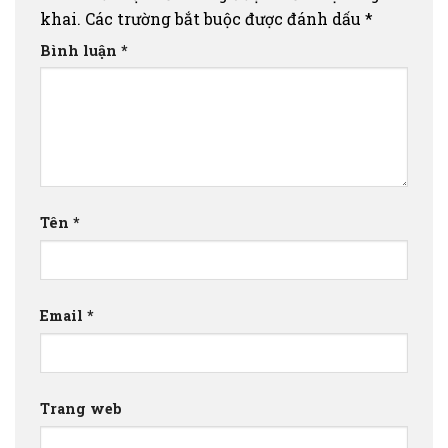
khai.
Các trường bắt buộc được đánh dấu
*
Bình luận
*
Tên
*
Email
*
Trang web