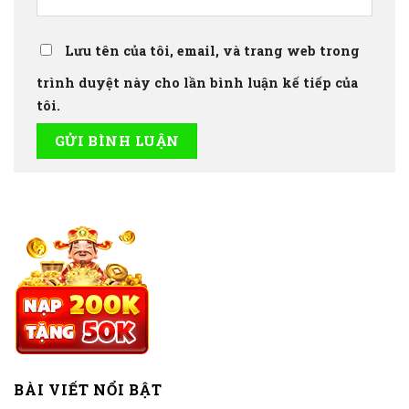
Lưu tên của tôi, email, và trang web trong
trình duyệt này cho lần bình luận kế tiếp của
tôi.
BÀI VIẾT NỔI BẬT