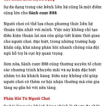
Sự đa dạng trong các kênh liên hệ cũng là một điểm
cộng lớn cho
Sảnh cược R88
.
Người chơi có thể lựa chọn phương thức liên hệ
thuận tiện nhất với mình. Việc này không chỉ tạo
điều kiện thuận lợi mà còn giúp tiết kiệm thời gian
cho người chơi. Đặc biệt, trong những trường hợp
khẩn cấp, khả năng phản hồi nhanh chóng của đội
ngũ hỗ trợ là cực kỳ quan trọng.
Hơn nữa, Sảnh cược R88 cũng thường xuyên tổ chức
các chương trình khuyến mãi và sự kiện đặc biệt
nhằm tri ân khách hàng. Điều này không chỉ giúp
người chơi có thêm cơ hội nhận thưởng mà còn gia
tăng sự gắn bó với nền tảng.
Phản Hồi Từ Người Chơi