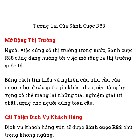
Tương Lai Của Sảnh Cược R88
Mở Rộng Thị Trường
Ngoài việc củng cố thị trường trong nước, Sảnh cược
R88 cũng đang hướng tới việc mở rộng ra thị trường
quốc tế.
Bằng cách tìm hiểu và nghiên cứu nhu cầu của
người chơi ở các quốc gia khác nhau, nền tảng hy
vọng có thể mang lại những trải nghiệm giải trí
chất lượng cho người dùng toàn cầu.
Cải Thiện Dịch Vụ Khách Hàng
Dịch vụ khách hàng vẫn sẽ được
Sảnh cược R88
chú
trọng không ngừng.