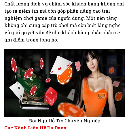
Chất lượng dịch vụ chăm sóc khách hàng không chỉ
tạo ra niềm tin mà còn góp phần nâng cao trải
nghiệm chơi game của người dùng. Một nền tảng
không chỉ cung cấp trò chơi mà còn biết lắng nghe
và giải quyết vấn đề cho khách hàng chắc chắn sẽ
ghi điểm trong lòng họ.
Đội Ngũ Hỗ Trợ Chuyên Nghiệp
Các Kênh Liên Hệ Đa Dạng