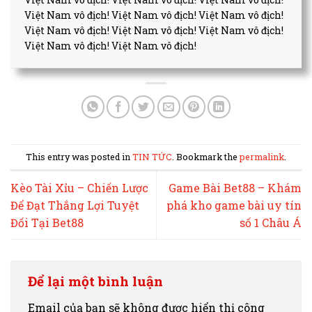
Việt Nam vô địch! Việt Nam vô địch! Việt Nam vô địch!
Việt Nam vô địch! Việt Nam vô địch! Việt Nam vô địch!
Việt Nam vô địch! Việt Nam vô địch!
This entry was posted in
TIN TỨC
. Bookmark the
permalink
.
Kèo Tài Xỉu – Chiến Lược
Game Bài Bet88 – Khám
Để Đạt Thắng Lợi Tuyệt
phá kho game bài uy tín
Đối Tại Bet88
số 1 Châu Á
Để lại một bình luận
Email của bạn sẽ không được hiển thị công