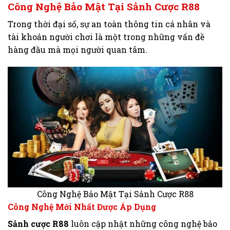
Công Nghệ Bảo Mật Tại Sảnh Cược R88
Trong thời đại số, sự an toàn thông tin cá nhân và
tài khoản người chơi là một trong những vấn đề
hàng đầu mà mọi người quan tâm.
Công Nghệ Bảo Mật Tại Sảnh Cược R88
Công Nghệ Mới Nhất Được Áp Dụng
Sảnh cược R88
luôn cập nhật những công nghệ bảo