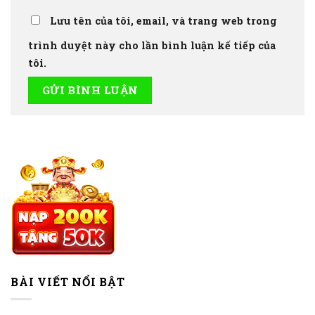
Lưu tên của tôi, email, và trang web trong
trình duyệt này cho lần bình luận kế tiếp của
tôi.
BÀI VIẾT NỔI BẬT