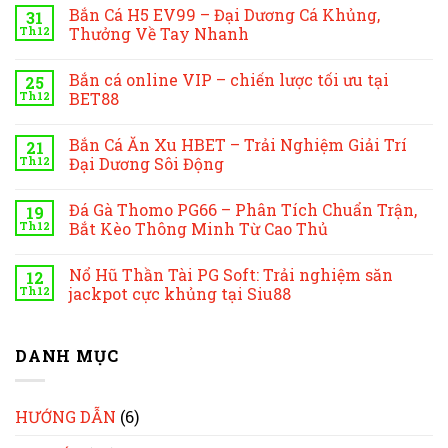
Bắn Cá H5 EV99 – Đại Dương Cá Khủng,
31
Th12
Thưởng Về Tay Nhanh
Bắn cá online VIP – chiến lược tối ưu tại
25
Th12
BET88
Bắn Cá Ăn Xu HBET – Trải Nghiệm Giải Trí
21
Th12
Đại Dương Sôi Động
Đá Gà Thomo PG66 – Phân Tích Chuẩn Trận,
19
Th12
Bắt Kèo Thông Minh Từ Cao Thủ
Nổ Hũ Thần Tài PG Soft: Trải nghiệm săn
12
Th12
jackpot cực khủng tại Siu88
DANH MỤC
HƯỚNG DẪN
(6)