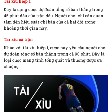
Tài xỉu hiệp 1
Đây là dạng cược dự đoán tổng số bàn thắng trong
45 phút đầu của trận đấu. Người chơi chỉ cần quan
tâm đến hiệu suất ghi bàn của cả hai đội trong
khoảng thời gian này.
Tài xỉu cả trận
Khác với tài xỉu hiệp 1, cược này yêu cầu người chơi
dự đoán tổng số bàn thắng trong cả 90 phút. Đây là
loại cược mang tính tổng quát và thường được ưa
chuộng.