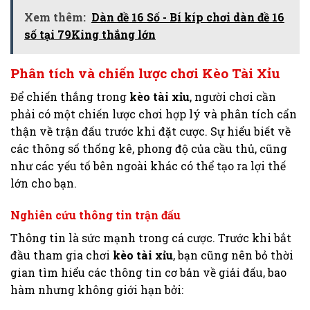
Xem thêm:
Dàn đề 16 Số - Bí kíp chơi dàn đề 16
số tại 79King thắng lớn
Phân tích và chiến lược chơi Kèo Tài Xỉu
Để chiến thắng trong
kèo tài xỉu
, người chơi cần
phải có một chiến lược chơi hợp lý và phân tích cẩn
thận về trận đấu trước khi đặt cược. Sự hiểu biết về
các thông số thống kê, phong độ của cầu thủ, cũng
như các yếu tố bên ngoài khác có thể tạo ra lợi thế
lớn cho bạn.
Nghiên cứu thông tin trận đấu
Thông tin là sức mạnh trong cá cược. Trước khi bắt
đầu tham gia chơi
kèo tài xỉu
, bạn cũng nên bỏ thời
gian tìm hiểu các thông tin cơ bản về giải đấu, bao
hàm nhưng không giới hạn bởi: